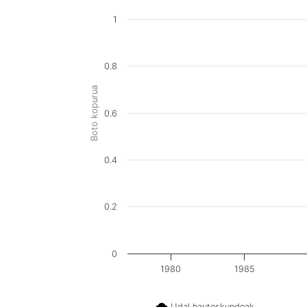
1
0.8
Boto kopurua
0.6
0.4
0.2
0
1980
1985
Udal hauteskundeak