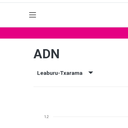
ADN
Leaburu-Txarama
1.2