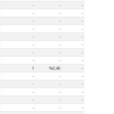
-
-
-
-
-
-
-
-
-
-
-
-
-
-
-
-
-
-
-
-
-
-
-
-
1
%0,40
-
-
-
-
-
-
-
-
-
-
-
-
-
-
-
-