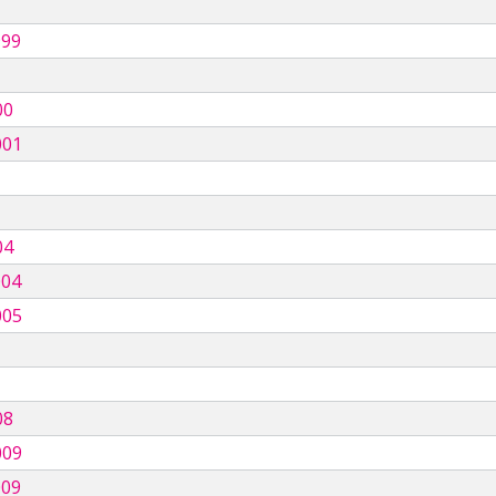
999
00
001
04
004
005
08
009
009