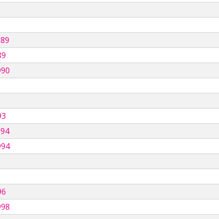
989
89
990
93
994
994
96
998