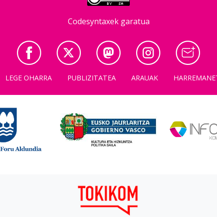
Codesyntaxek garatua
LEGE OHARRA
PUBLIZITATEA
ARAUAK
HARREMANE