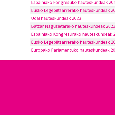
Espainiako kongresuko hauteskundeak 201
Eusko Legebiltzarrerako hauteskundeak 2
Udal hauteskundeak 2023
Batzar Nagusietarako hauteskundeak 202
Espainiako Kongresurako hauteskundeak 
Eusko Legebiltzarrerako hauteskundeak 2
Europako Parlamentuko hauteskundeak 2