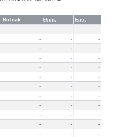
Botoak
Ehun.
Eser.
-
-
-
-
-
-
-
-
-
-
-
-
-
-
-
-
-
-
-
-
-
-
-
-
-
-
-
-
-
-
-
-
-
-
-
-