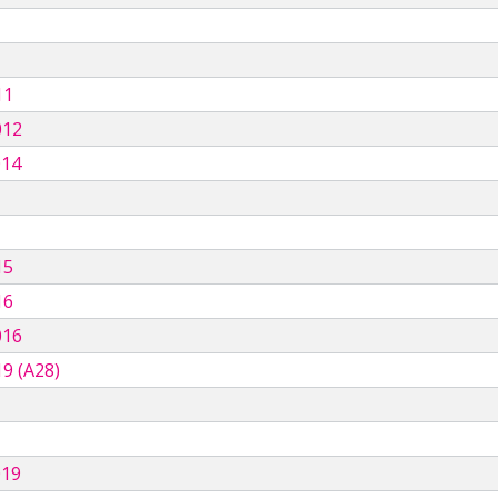
11
012
014
15
16
016
9 (A28)
019