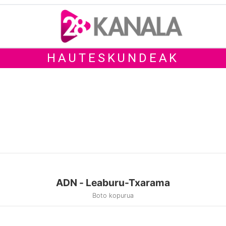
HAUTESKUNDEAK
ADN - Leaburu-Txarama
Boto kopurua