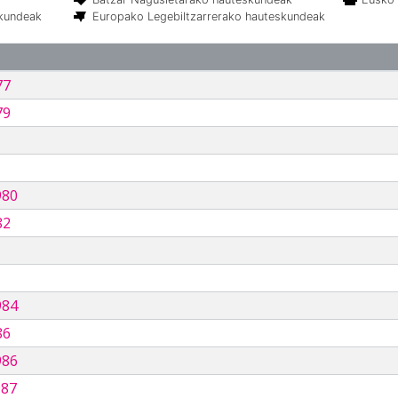
skundeak
Europako Legebiltzarrerako hauteskundeak
77
79
980
82
984
86
986
987