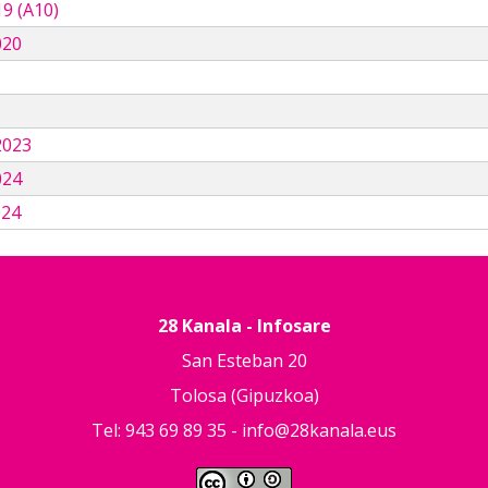
9 (A10)
020
3
2023
024
024
28 Kanala - Infosare
San Esteban 20
Tolosa (Gipuzkoa)
Tel: 943 69 89 35 -
info@28kanala.eus