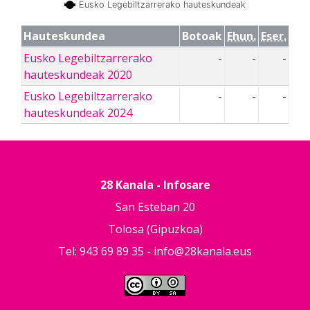
Eusko Legebiltzarrerako hauteskundeak
Hauteskundea
Botoak
Ehun.
Eser.
Eusko Legebiltzarrerako
-
-
-
hauteskundeak 2020
Eusko Legebiltzarrerako
-
-
-
hauteskundeak 2024
28 Kanala - Infosare
San Esteban 20
Tolosa (Gipuzkoa)
Tel: 943 69 89 35 -
info@28kanala.eus