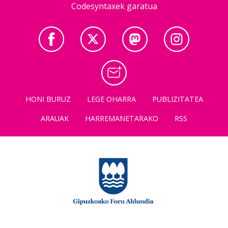
Codesyntaxek garatua
HONI BURUZ
LEGE OHARRA
PUBLIZITATEA
ARAUAK
HARREMANETARAKO
RSS