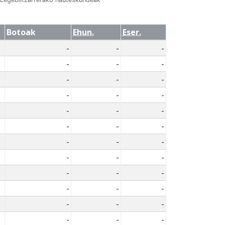
Botoak
Ehun.
Eser.
-
-
-
-
-
-
-
-
-
-
-
-
-
-
-
-
-
-
-
-
-
-
-
-
-
-
-
-
-
-
-
-
-
-
-
-