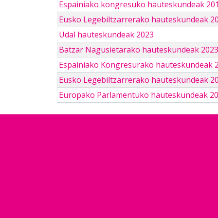
Espainiako kongresuko hauteskundeak 201
Eusko Legebiltzarrerako hauteskundeak 2
Udal hauteskundeak 2023
Batzar Nagusietarako hauteskundeak 202
Espainiako Kongresurako hauteskundeak 
Eusko Legebiltzarrerako hauteskundeak 2
Europako Parlamentuko hauteskundeak 2