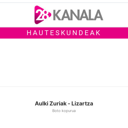
HAUTESKUNDEAK
Aulki Zuriak - Lizartza
Boto kopurua