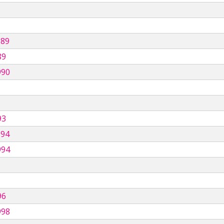
989
89
990
93
994
994
96
998