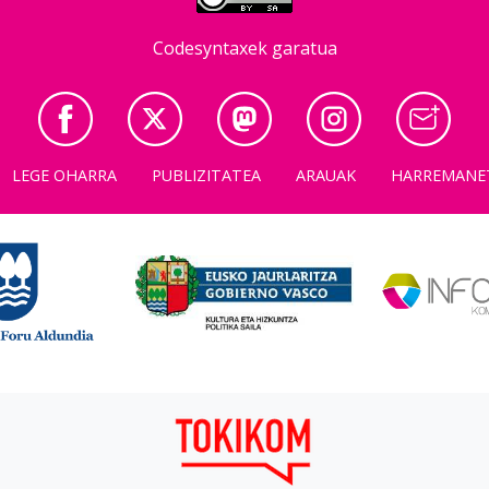
Codesyntaxek garatua
LEGE OHARRA
PUBLIZITATEA
ARAUAK
HARREMANE