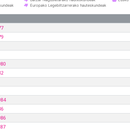
skundeak
Europako Legebiltzarrerako hauteskundeak
77
79
980
82
984
86
986
987