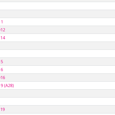
11
012
014
15
16
016
9 (A28)
019