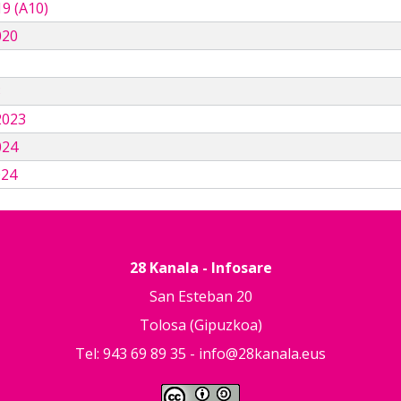
9 (A10)
020
3
2023
024
024
28 Kanala - Infosare
San Esteban 20
Tolosa (Gipuzkoa)
Tel: 943 69 89 35 -
info@28kanala.eus