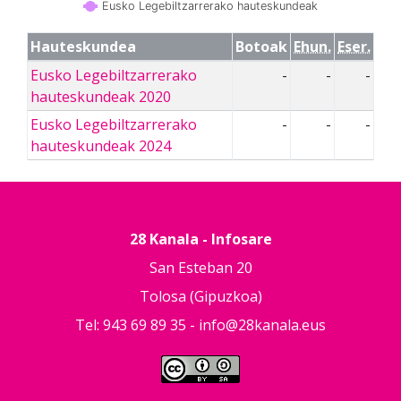
Eusko Legebiltzarrerako hauteskundeak
Hauteskundea
Botoak
Ehun.
Eser.
Eusko Legebiltzarrerako
-
-
-
hauteskundeak 2020
Eusko Legebiltzarrerako
-
-
-
hauteskundeak 2024
28 Kanala - Infosare
San Esteban 20
Tolosa (Gipuzkoa)
Tel: 943 69 89 35 -
info@28kanala.eus