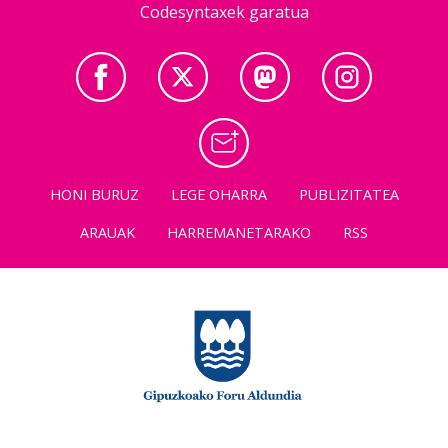
Codesyntaxek garatua
HONI BURUZ
LEGE OHARRA
PUBLIZITATEA
ARAUAK
HARREMANETARAKO
RSS