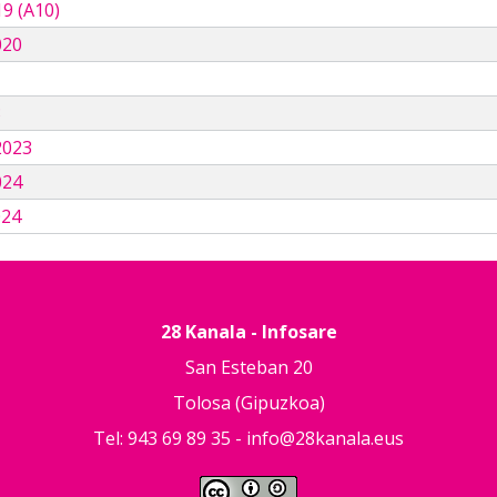
9 (A10)
020
3
2023
024
024
28 Kanala - Infosare
San Esteban 20
Tolosa (Gipuzkoa)
Tel: 943 69 89 35 -
info@28kanala.eus