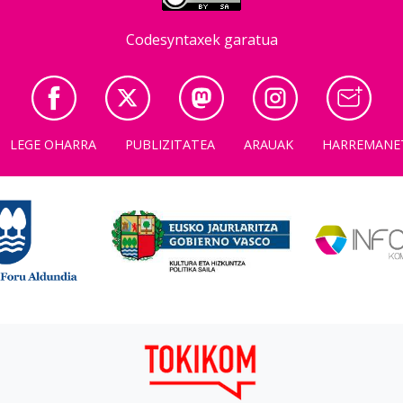
Codesyntaxek garatua
LEGE OHARRA
PUBLIZITATEA
ARAUAK
HARREMANE