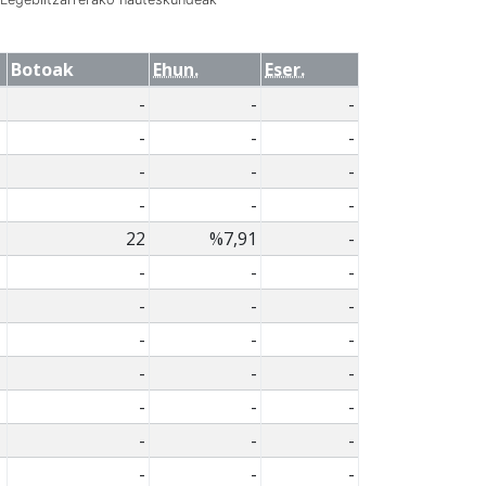
Botoak
Ehun.
Eser.
-
-
-
-
-
-
-
-
-
-
-
-
22
%7,91
-
-
-
-
-
-
-
-
-
-
-
-
-
-
-
-
-
-
-
-
-
-