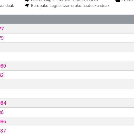
skundeak
Europako Legebiltzarrerako hauteskundeak
77
79
980
82
984
86
986
987