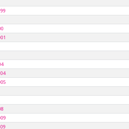
999
00
001
04
004
005
08
009
009