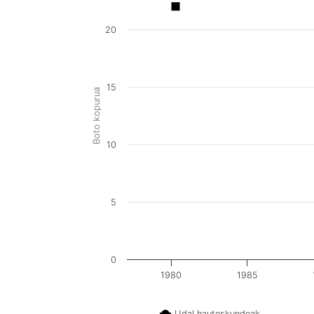
20
15
Boto kopurua
10
5
0
1980
1985
Udal hauteskundeak