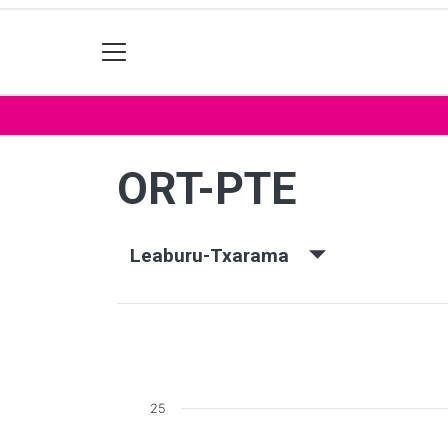
ORT-PTE
Leaburu-Txarama
25