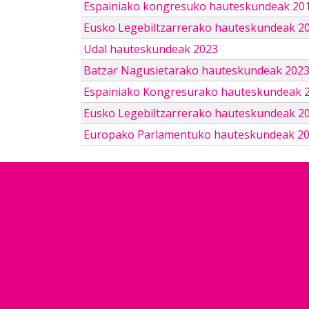
Espainiako kongresuko hauteskundeak 201
Eusko Legebiltzarrerako hauteskundeak 2
Udal hauteskundeak 2023
Batzar Nagusietarako hauteskundeak 202
Espainiako Kongresurako hauteskundeak 
Eusko Legebiltzarrerako hauteskundeak 2
Europako Parlamentuko hauteskundeak 2