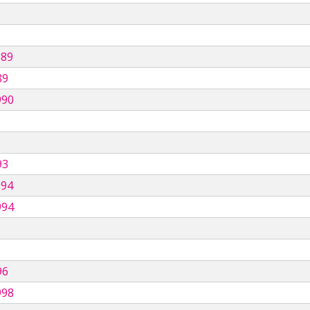
989
89
990
93
994
994
96
998