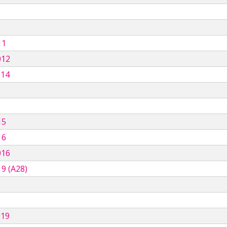
11
012
014
15
16
016
9 (A28)
019