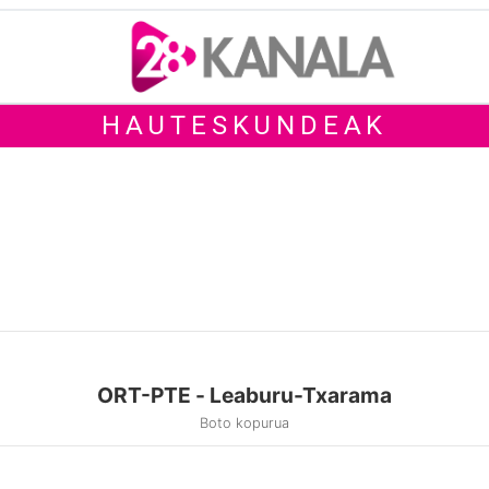
HAUTESKUNDEAK
ORT-PTE - Leaburu-Txarama
Boto kopurua