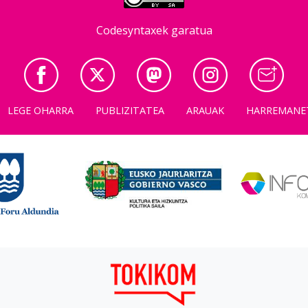
Codesyntaxek garatua
LEGE OHARRA
PUBLIZITATEA
ARAUAK
HARREMANE