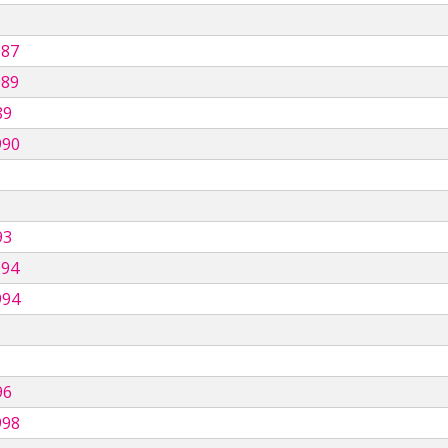
987
989
89
990
93
994
994
96
998