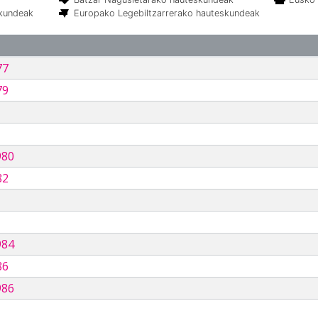
skundeak
Europako Legebiltzarrerako hauteskundeak
77
79
980
82
984
86
986