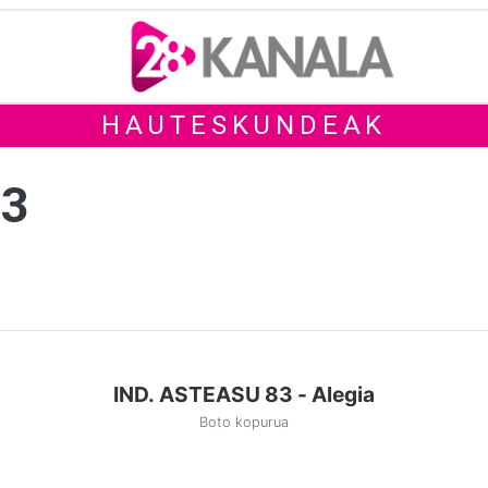
HAUTESKUNDEAK
83
IND. ASTEASU 83 - Alegia
Boto kopurua