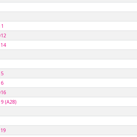
11
012
014
15
16
016
9 (A28)
019