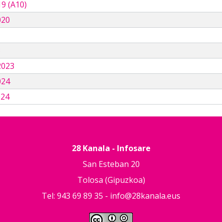
9 (A10)
020
3
2023
024
024
28 Kanala - Infosare
San Esteban 20
Tolosa (Gipuzkoa)
Tel: 943 69 89 35 -
info@28kanala.eus