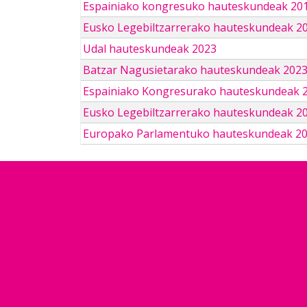
Espainiako kongresuko hauteskundeak 201
Eusko Legebiltzarrerako hauteskundeak 2
Udal hauteskundeak 2023
Batzar Nagusietarako hauteskundeak 202
Espainiako Kongresurako hauteskundeak 
Eusko Legebiltzarrerako hauteskundeak 2
Europako Parlamentuko hauteskundeak 2