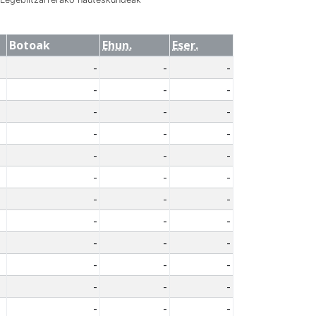
Botoak
Ehun.
Eser.
-
-
-
-
-
-
-
-
-
-
-
-
-
-
-
-
-
-
-
-
-
-
-
-
-
-
-
-
-
-
-
-
-
-
-
-