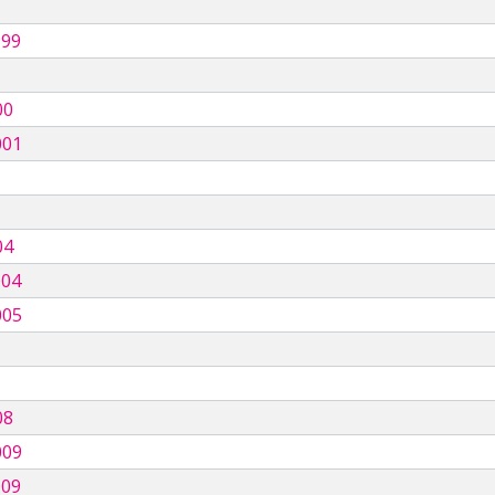
999
00
001
04
004
005
08
009
009