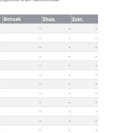
Botoak
Ehun.
Eser.
-
-
-
-
-
-
-
-
-
-
-
-
-
-
-
-
-
-
-
-
-
-
-
-
-
-
-
-
-
-
-
-
-
-
-
-