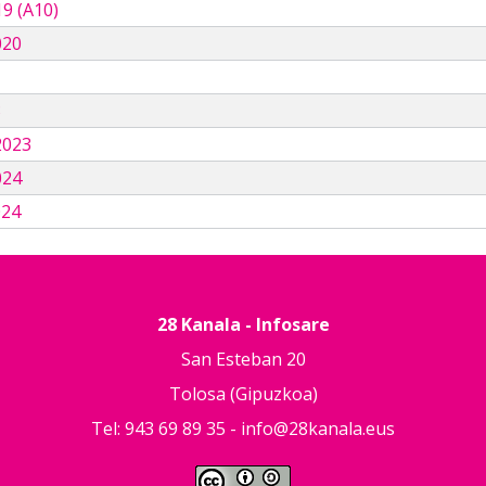
9 (A10)
020
3
2023
024
024
28 Kanala - Infosare
San Esteban 20
Tolosa (Gipuzkoa)
Tel: 943 69 89 35 -
info@28kanala.eus