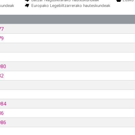
skundeak
Europako Legebiltzarrerako hauteskundeak
77
79
980
82
984
86
986