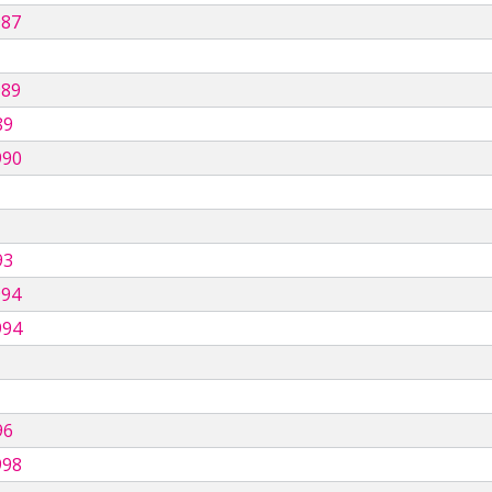
987
989
89
990
93
994
994
96
998