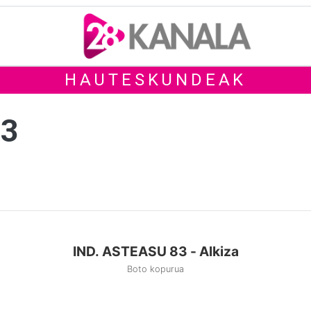
HAUTESKUNDEAK
83
IND. ASTEASU 83 - Alkiza
Boto kopurua