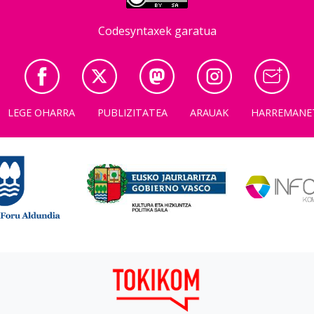
Codesyntaxek garatua
LEGE OHARRA
PUBLIZITATEA
ARAUAK
HARREMANE