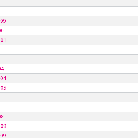
999
00
001
04
004
005
08
009
009