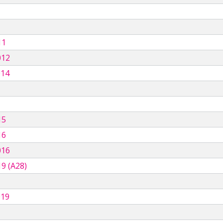
11
012
014
15
16
016
9 (A28)
019