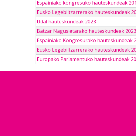
Espainiako kongresuko hauteskundeak 201
Eusko Legebiltzarrerako hauteskundeak 2
Udal hauteskundeak 2023
Batzar Nagusietarako hauteskundeak 202
Espainiako Kongresurako hauteskundeak 
Eusko Legebiltzarrerako hauteskundeak 2
Europako Parlamentuko hauteskundeak 2