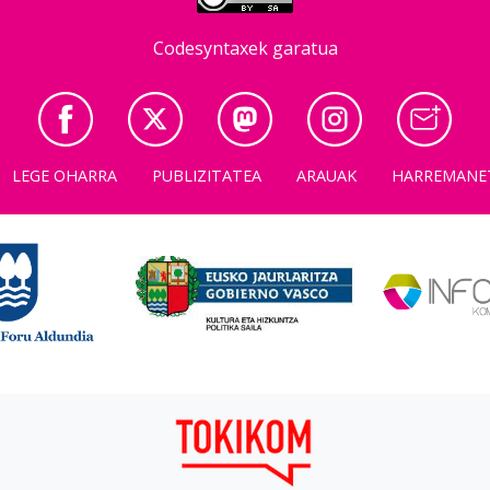
Codesyntaxek garatua
LEGE OHARRA
PUBLIZITATEA
ARAUAK
HARREMANE