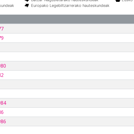
skundeak
Europako Legebiltzarrerako hauteskundeak
77
79
980
82
984
86
986