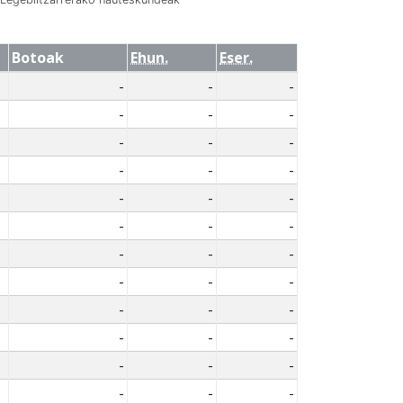
Botoak
Ehun.
Eser.
-
-
-
-
-
-
-
-
-
-
-
-
-
-
-
-
-
-
-
-
-
-
-
-
-
-
-
-
-
-
-
-
-
-
-
-