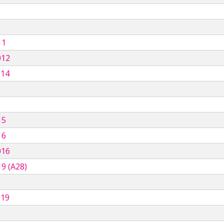
11
012
014
15
16
016
9 (A28)
019