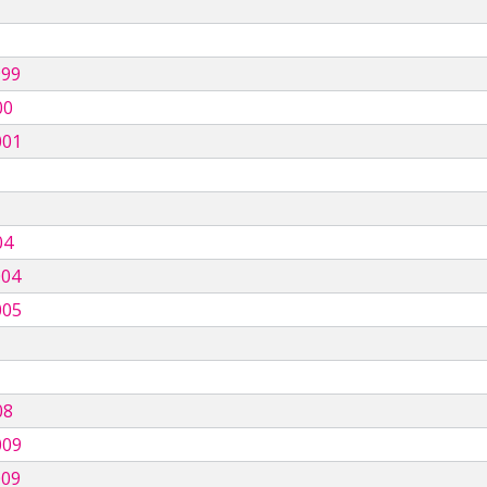
999
00
001
04
004
005
08
009
009