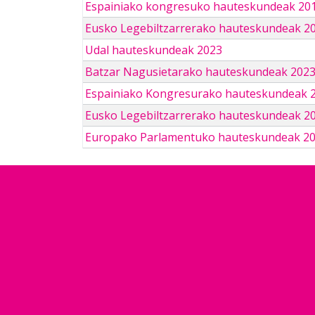
Espainiako kongresuko hauteskundeak 201
Eusko Legebiltzarrerako hauteskundeak 2
Udal hauteskundeak 2023
Batzar Nagusietarako hauteskundeak 202
Espainiako Kongresurako hauteskundeak 
Eusko Legebiltzarrerako hauteskundeak 2
Europako Parlamentuko hauteskundeak 2