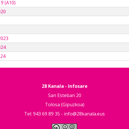
9 (A10)
020
3
2023
024
024
28 Kanala - Infosare
San Esteban 20
Tolosa (Gipuzkoa)
Tel: 943 69 89 35 -
info@28kanala.eus