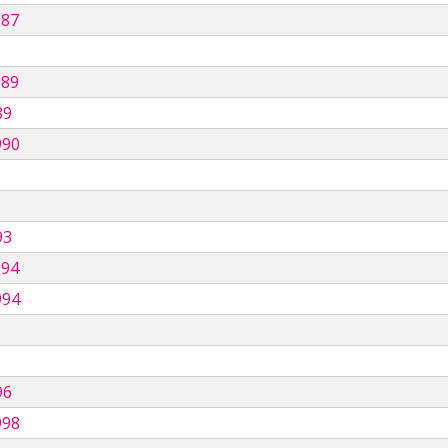
987
989
89
990
93
994
994
96
998