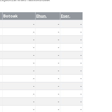
Botoak
Ehun.
Eser.
-
-
-
-
-
-
-
-
-
-
-
-
-
-
-
-
-
-
-
-
-
-
-
-
-
-
-
-
-
-
-
-
-
-
-
-