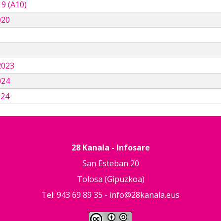
9 (A10)
020
3
2023
024
024
28 Kanala - Infosare
San Esteban 20
Tolosa (Gipuzkoa)
Tel: 943 69 89 35 -
info@28kanala.eus