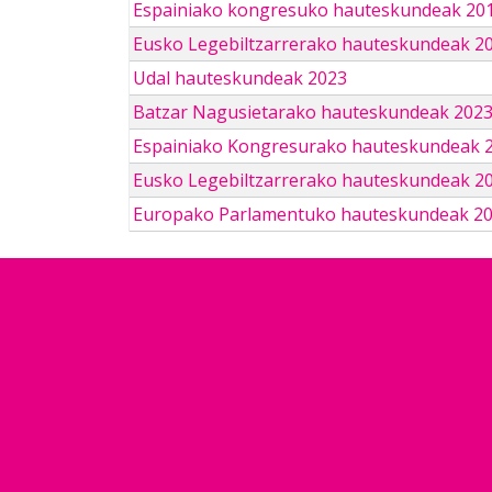
Espainiako kongresuko hauteskundeak 201
Eusko Legebiltzarrerako hauteskundeak 2
Udal hauteskundeak 2023
Batzar Nagusietarako hauteskundeak 202
Espainiako Kongresurako hauteskundeak 
Eusko Legebiltzarrerako hauteskundeak 2
Europako Parlamentuko hauteskundeak 2