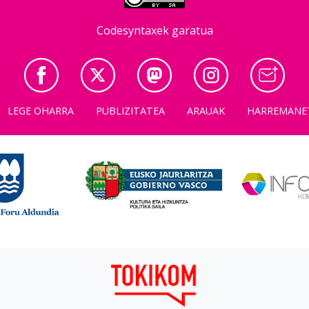
Codesyntaxek garatua
LEGE OHARRA
PUBLIZITATEA
ARAUAK
HARREMANE