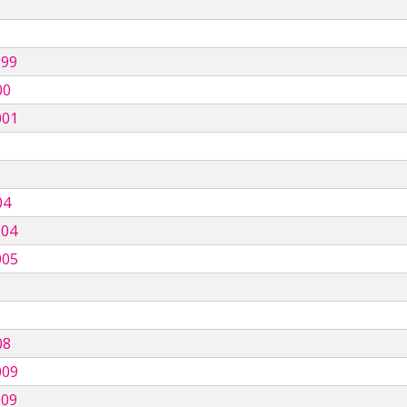
999
00
001
04
004
005
08
009
009