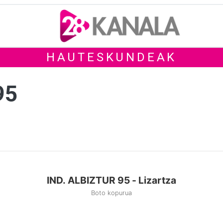
HAUTESKUNDEAK
95
IND. ALBIZTUR 95 - Lizartza
Boto kopurua