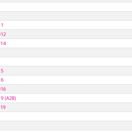
11
012
014
15
16
016
9 (A28)
019