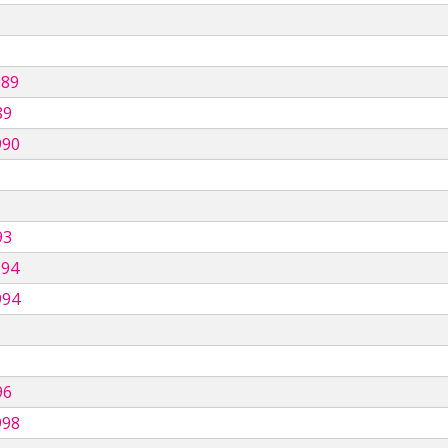
989
89
990
93
994
994
96
998