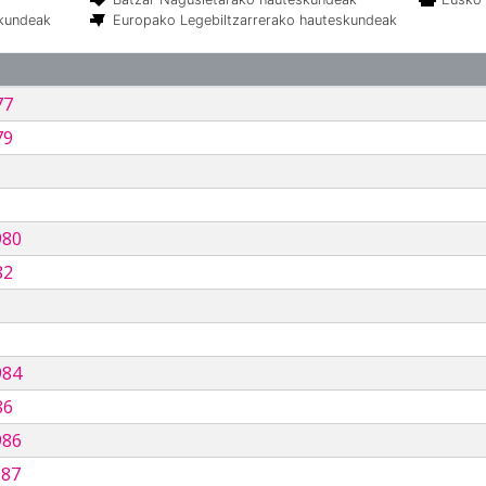
skundeak
Europako Legebiltzarrerako hauteskundeak
77
79
980
82
984
86
986
987