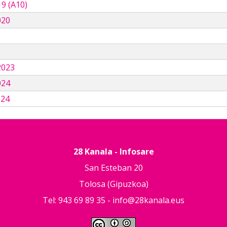
9 (A10)
020
3
2023
024
024
28 Kanala - Infosare
San Esteban 20
Tolosa (Gipuzkoa)
Tel: 943 69 89 35 -
info@28kanala.eus