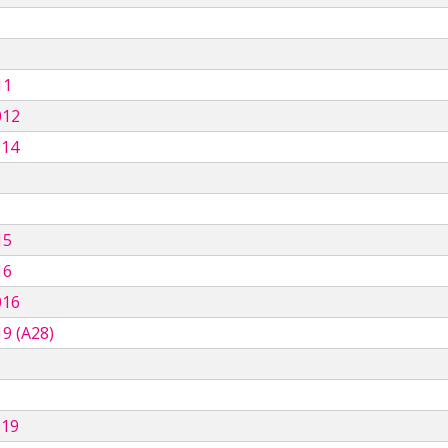
11
012
014
15
16
016
9 (A28)
019