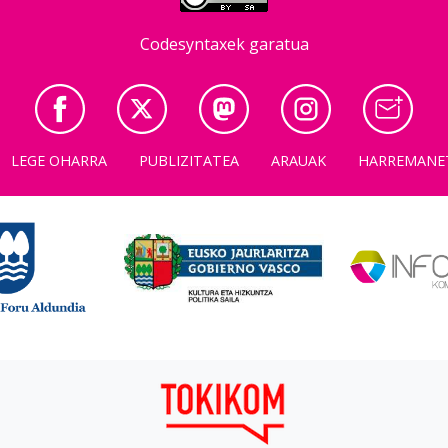
Codesyntaxek garatua
LEGE OHARRA
PUBLIZITATEA
ARAUAK
HARREMANE