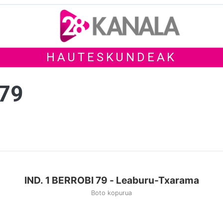
HAUTESKUNDEAK
 79
IND. 1 BERROBI 79 - Leaburu-Txarama
Boto kopurua