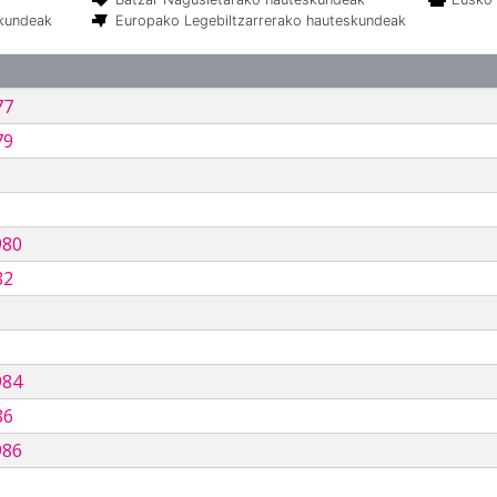
skundeak
Europako Legebiltzarrerako hauteskundeak
77
79
980
82
984
86
986