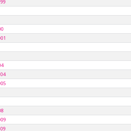
999
00
001
04
004
005
08
009
009