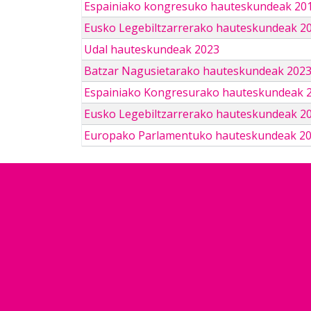
Espainiako kongresuko hauteskundeak 201
Eusko Legebiltzarrerako hauteskundeak 2
Udal hauteskundeak 2023
Batzar Nagusietarako hauteskundeak 202
Espainiako Kongresurako hauteskundeak 
Eusko Legebiltzarrerako hauteskundeak 2
Europako Parlamentuko hauteskundeak 2