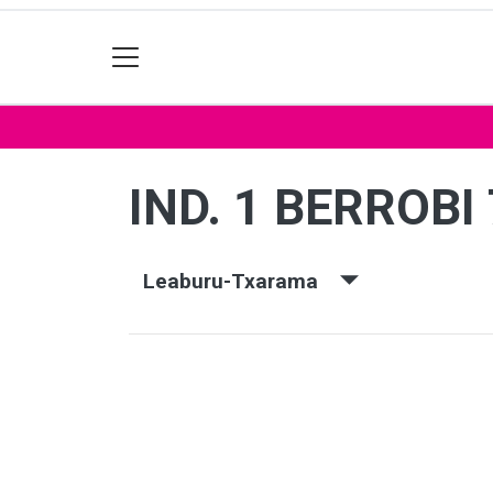
IND. 1 BERROBI
Leaburu-Txarama