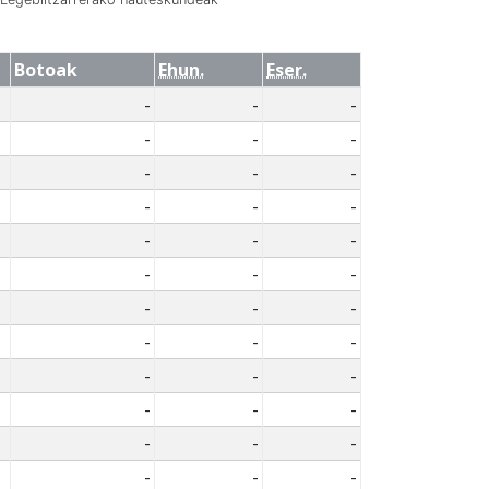
Botoak
Ehun.
Eser.
-
-
-
-
-
-
-
-
-
-
-
-
-
-
-
-
-
-
-
-
-
-
-
-
-
-
-
-
-
-
-
-
-
-
-
-