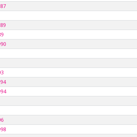
987
989
89
990
93
994
994
96
998