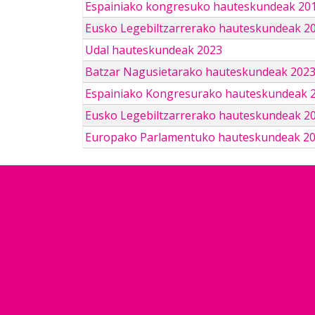
Espainiako kongresuko hauteskundeak 201
Eusko Legebiltzarrerako hauteskundeak 2
Udal hauteskundeak 2023
Batzar Nagusietarako hauteskundeak 202
Espainiako Kongresurako hauteskundeak 
Eusko Legebiltzarrerako hauteskundeak 2
Europako Parlamentuko hauteskundeak 2