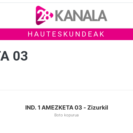
HAUTESKUNDEAK
TA 03
IND. 1 AMEZKETA 03 - Zizurkil
Boto kopurua