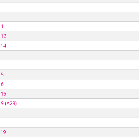
11
012
014
15
16
016
9 (A28)
019