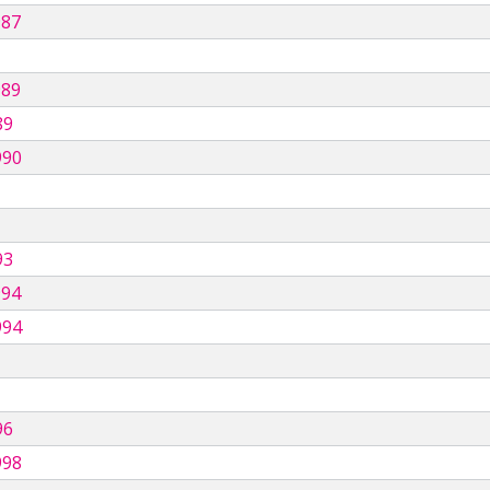
987
989
89
990
93
994
994
96
998