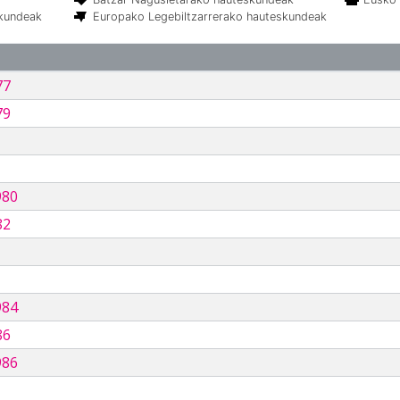
skundeak
Europako Legebiltzarrerako hauteskundeak
77
79
980
82
984
86
986