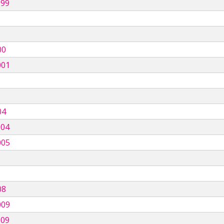
999
00
001
04
004
005
08
009
009