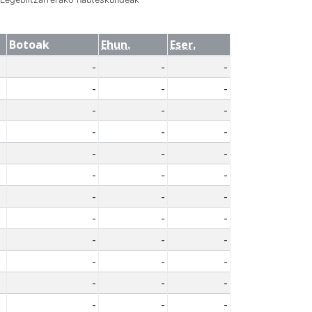
Botoak
Ehun.
Eser.
-
-
-
-
-
-
-
-
-
-
-
-
-
-
-
-
-
-
-
-
-
-
-
-
-
-
-
-
-
-
-
-
-
-
-
-