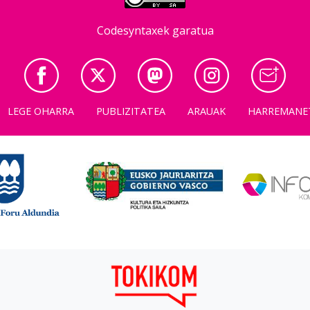
Codesyntaxek garatua
LEGE OHARRA
PUBLIZITATEA
ARAUAK
HARREMANE