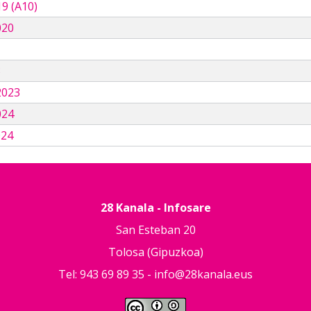
9 (A10)
020
3
2023
024
024
28 Kanala - Infosare
San Esteban 20
Tolosa (Gipuzkoa)
Tel: 943 69 89 35 -
info@28kanala.eus