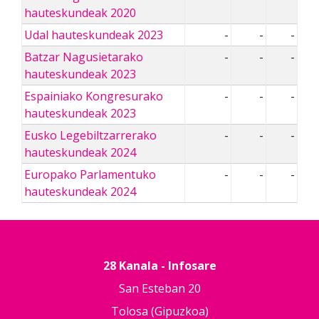
hauteskundeak 2020
Udal hauteskundeak 2023
-
-
-
Batzar Nagusietarako
-
-
-
hauteskundeak 2023
Espainiako Kongresurako
-
-
-
hauteskundeak 2023
Eusko Legebiltzarrerako
-
-
-
hauteskundeak 2024
Europako Parlamentuko
-
-
-
hauteskundeak 2024
28 Kanala - Infosare
San Esteban 20
Tolosa (Gipuzkoa)