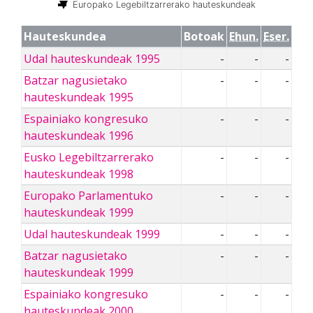
Europako Legebiltzarrerako hauteskundeak
Hauteskundea
Botoak
Ehun.
Eser.
Udal hauteskundeak 1995
-
-
-
Batzar nagusietako
-
-
-
hauteskundeak 1995
Espainiako kongresuko
-
-
-
hauteskundeak 1996
Eusko Legebiltzarrerako
-
-
-
hauteskundeak 1998
Europako Parlamentuko
-
-
-
hauteskundeak 1999
Udal hauteskundeak 1999
-
-
-
Batzar nagusietako
-
-
-
hauteskundeak 1999
Espainiako kongresuko
-
-
-
hauteskundeak 2000