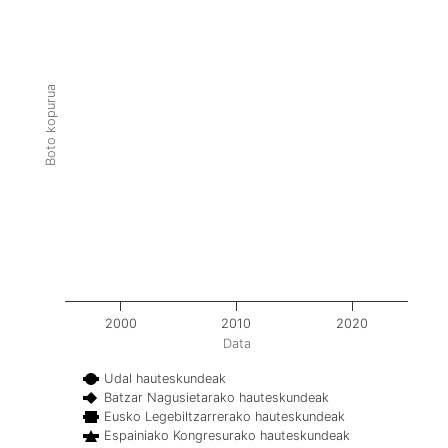
Boto kopurua
2000
2010
2020
Data
Udal hauteskundeak
Batzar Nagusietarako hauteskundeak
Eusko Legebiltzarrerako hauteskundeak
Espainiako Kongresurako hauteskundeak