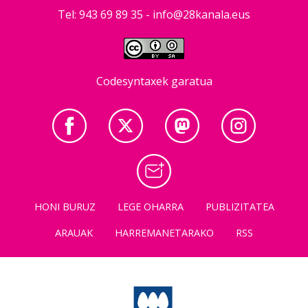
Tel: 943 69 89 35 -
info@28kanala.eus
Codesyntaxek garatua
HONI BURUZ
LEGE OHARRA
PUBLIZITATEA
ARAUAK
HARREMANETARAKO
RSS