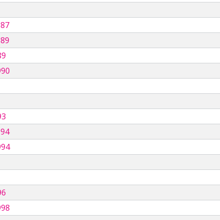
987
989
89
990
93
994
994
96
998