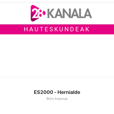
HAUTESKUNDEAK
ES2000 - Hernialde
Boto kopurua