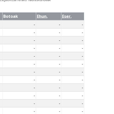
Botoak
Ehun.
Eser.
-
-
-
-
-
-
-
-
-
-
-
-
-
-
-
-
-
-
-
-
-
-
-
-
-
-
-
-
-
-
-
-
-
-
-
-