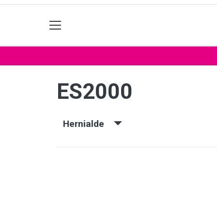
ES2000
Hernialde