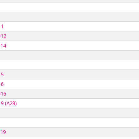
11
012
014
15
16
016
9 (A28)
019