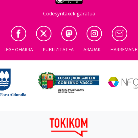
Codesyntaxek garatua
LEGE OHARRA
PUBLIZITATEA
ARAUAK
HARREMANE