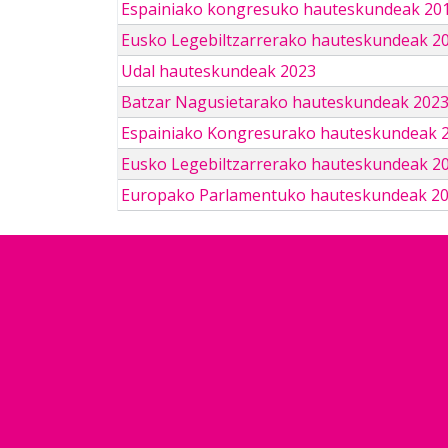
Espainiako kongresuko hauteskundeak 201
Eusko Legebiltzarrerako hauteskundeak 2
Udal hauteskundeak 2023
Batzar Nagusietarako hauteskundeak 202
Espainiako Kongresurako hauteskundeak 
Eusko Legebiltzarrerako hauteskundeak 2
Europako Parlamentuko hauteskundeak 2