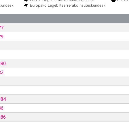
skundeak
Europako Legebiltzarrerako hauteskundeak
77
79
980
82
984
86
986