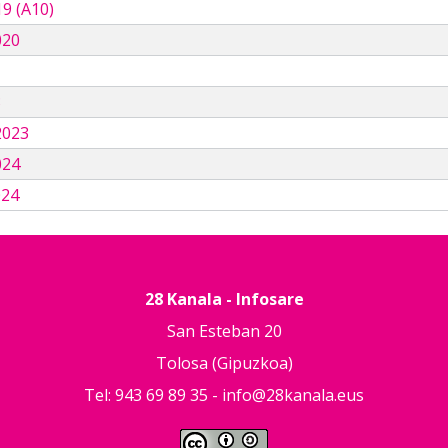
9 (A10)
020
3
2023
024
024
28 Kanala - Infosare
San Esteban 20
Tolosa (Gipuzkoa)
Tel: 943 69 89 35 -
info@28kanala.eus