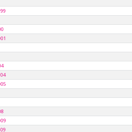
999
00
001
04
004
005
08
009
009