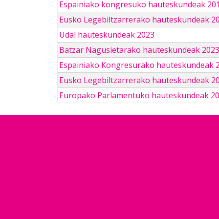
Espainiako kongresuko hauteskundeak 201
Eusko Legebiltzarrerako hauteskundeak 2
Udal hauteskundeak 2023
Batzar Nagusietarako hauteskundeak 202
Espainiako Kongresurako hauteskundeak 
Eusko Legebiltzarrerako hauteskundeak 2
Europako Parlamentuko hauteskundeak 2