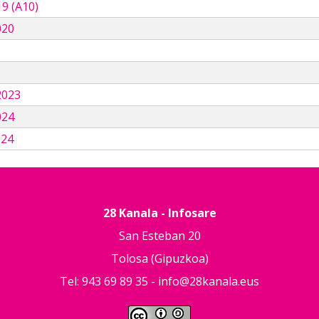
9 (A10)
020
3
2023
024
024
28 Kanala - Infosare
San Esteban 20
Tolosa (Gipuzkoa)
Tel: 943 69 89 35 -
info@28kanala.eus