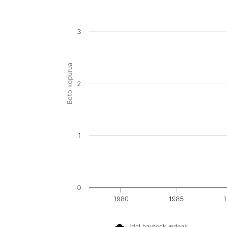
3
Boto kopurua
2
1
0
1980
1985
Udal hauteskundeak