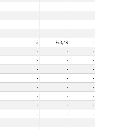
-
-
-
-
-
-
-
-
-
-
-
-
3
%3,49
-
-
-
-
-
-
-
-
-
-
-
-
-
-
-
-
-
-
-
-
-
-
-
-
-
-
-
-