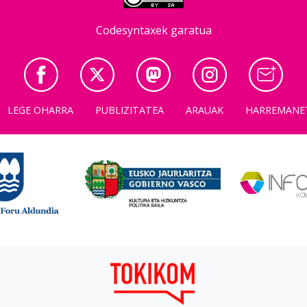
Codesyntaxek garatua
LEGE OHARRA
PUBLIZITATEA
ARAUAK
HARREMANE