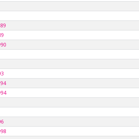
989
89
990
93
994
994
96
998