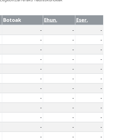
Botoak
Ehun.
Eser.
-
-
-
-
-
-
-
-
-
-
-
-
-
-
-
-
-
-
-
-
-
-
-
-
-
-
-
-
-
-
-
-
-
-
-
-