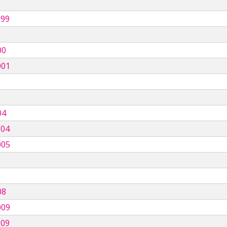
999
00
001
04
004
005
08
009
009