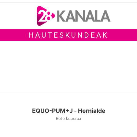
HAUTESKUNDEAK
EQUO-PUM+J - Hernialde
Boto kopurua