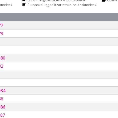
skundeak
Europako Legebiltzarrerako hauteskundeak
77
79
980
82
984
86
986
987