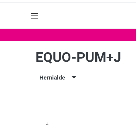
EQUO-PUM+J
Hernialde
4