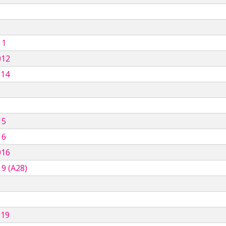
11
012
014
15
16
016
9 (A28)
019