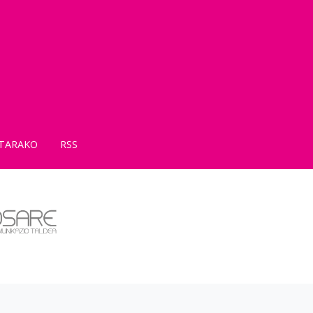
TARAKO
RSS