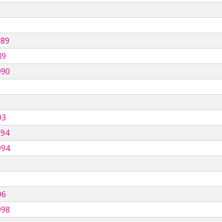
989
89
990
93
994
994
96
998