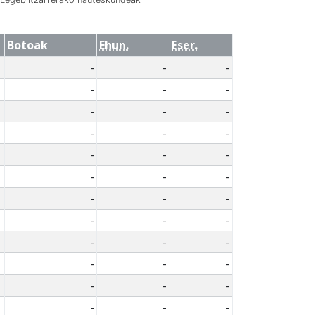
Botoak
Ehun.
Eser.
-
-
-
-
-
-
-
-
-
-
-
-
-
-
-
-
-
-
-
-
-
-
-
-
-
-
-
-
-
-
-
-
-
-
-
-