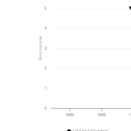
5
4
Boto kopurua
3
2
1
0
1980
1985
Udal hauteskundeak