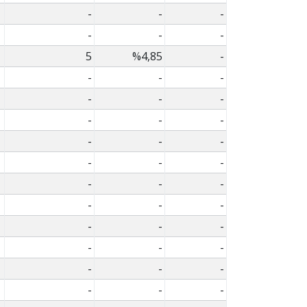
-
-
-
-
-
-
5
%4,85
-
-
-
-
-
-
-
-
-
-
-
-
-
-
-
-
-
-
-
-
-
-
-
-
-
-
-
-
-
-
-
-
-
-