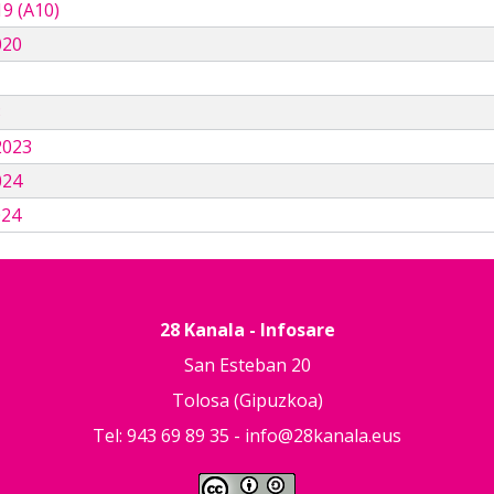
9 (A10)
020
3
2023
024
024
28 Kanala - Infosare
San Esteban 20
Tolosa (Gipuzkoa)
Tel: 943 69 89 35 -
info@28kanala.eus