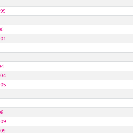
999
00
001
04
004
005
08
009
009