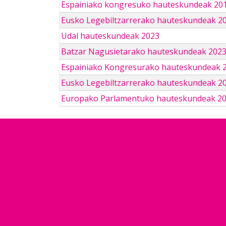
Espainiako kongresuko hauteskundeak 201
Eusko Legebiltzarrerako hauteskundeak 2
Udal hauteskundeak 2023
Batzar Nagusietarako hauteskundeak 202
Espainiako Kongresurako hauteskundeak 
Eusko Legebiltzarrerako hauteskundeak 2
Europako Parlamentuko hauteskundeak 2