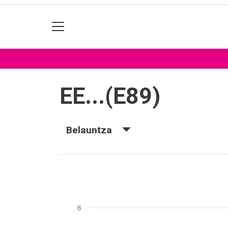
EE...(E89)
Belauntza
6