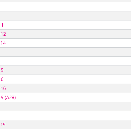
11
012
014
15
16
016
9 (A28)
019