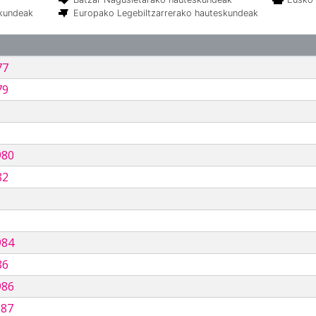
skundeak
Europako Legebiltzarrerako hauteskundeak
77
79
980
82
984
86
986
987