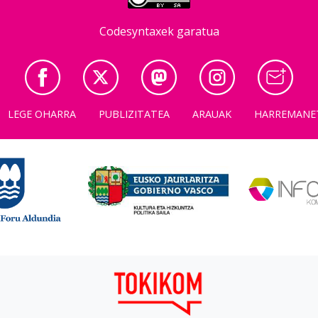
Codesyntaxek garatua
LEGE OHARRA
PUBLIZITATEA
ARAUAK
HARREMANE