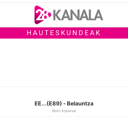
HAUTESKUNDEAK
EE...(E89) - Belauntza
Boto kopurua