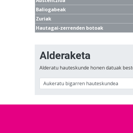
Abstentzioa
Baliogabeak
Zuriak
Hautagai-zerrenden botoak
Alderaketa
Alderatu hauteskunde honen datuak best