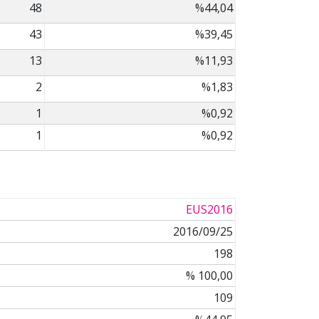
48
%44,04
43
%39,45
13
%11,93
2
%1,83
1
%0,92
1
%0,92
EUS2016
2016/09/25
198
% 100,00
109