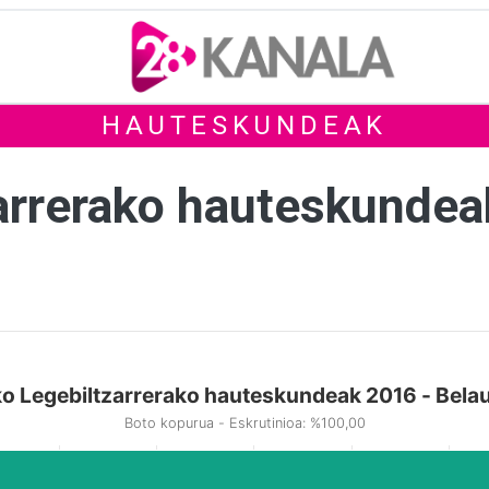
HAUTESKUNDEAK
arrerako hauteskunde
o Legebiltzarrerako hauteskundeak 2016 - Bela
Boto kopurua - Eskrutinioa: %100,00