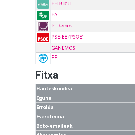
EH Bildu
EAJ
Podemos
PSE-EE (PSOE)
GANEMOS
PP
Fitxa
Hauteskundea
Eguna
Errolda
Eskrutinioa
Boto-emaileak