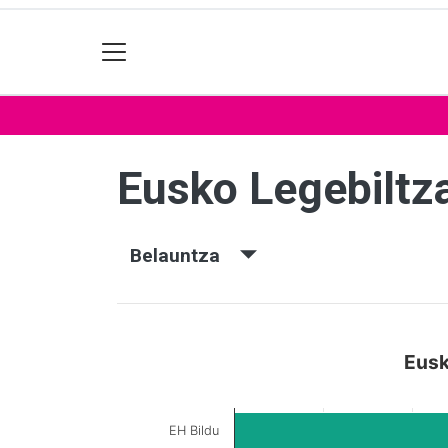
Eusko Legebiltz
Belauntza
Eusk
EH Bildu