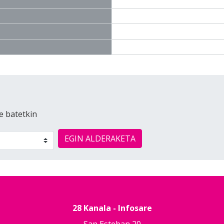
e batetkin
EGIN ALDERAKETA
28 Kanala - Infosare
San Esteban 20