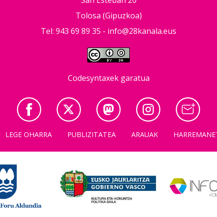
Tolosa (Gipuzkoa)
Tel: 943 69 89 35 -
info@28kanala.eus
Codesyntaxek garatua
LEGE OHARRA
PUBLIZITATEA
ARAUAK
HARREMANE