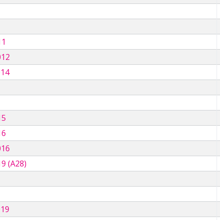
11
012
014
15
16
016
9 (A28)
019