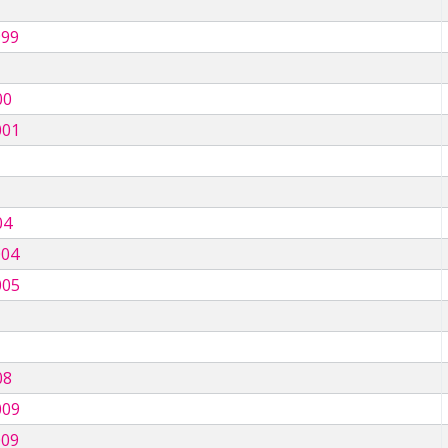
999
00
001
04
004
005
08
009
009