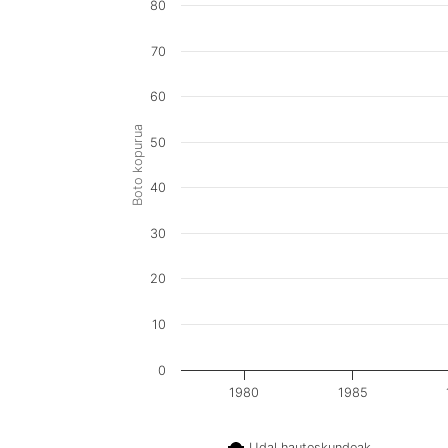
80
70
60
Boto kopurua
50
40
30
20
10
0
1980
1985
Udal hauteskundeak