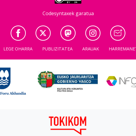
Codesyntaxek garatua
LEGE OHARRA
PUBLIZITATEA
ARAUAK
HARREMANE