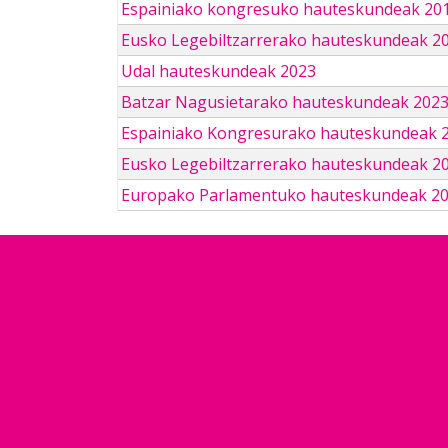
Espainiako kongresuko hauteskundeak 201
Eusko Legebiltzarrerako hauteskundeak 2
Udal hauteskundeak 2023
Batzar Nagusietarako hauteskundeak 202
Espainiako Kongresurako hauteskundeak 
Eusko Legebiltzarrerako hauteskundeak 2
Europako Parlamentuko hauteskundeak 2