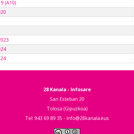
9 (A10)
020
3
2023
024
024
28 Kanala - Infosare
San Esteban 20
Tolosa (Gipuzkoa)
Tel: 943 69 89 35 -
info@28kanala.eus