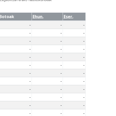
Botoak
Ehun.
Eser.
-
-
-
-
-
-
-
-
-
-
-
-
-
-
-
-
-
-
-
-
-
-
-
-
-
-
-
-
-
-
-
-
-
-
-
-