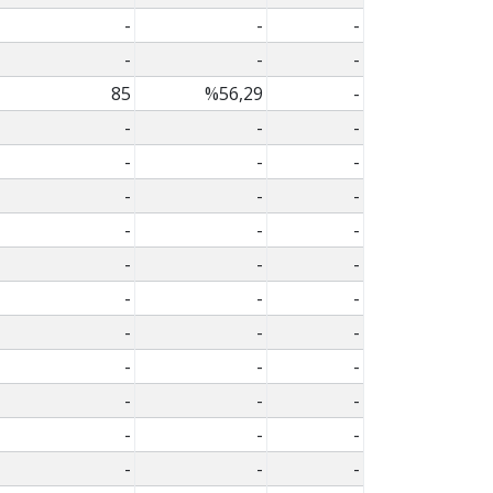
-
-
-
-
-
-
85
%56,29
-
-
-
-
-
-
-
-
-
-
-
-
-
-
-
-
-
-
-
-
-
-
-
-
-
-
-
-
-
-
-
-
-
-