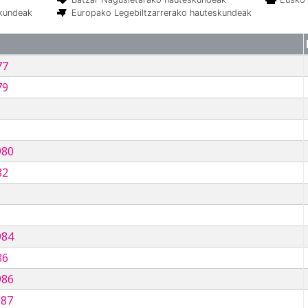
skundeak
Europako Legebiltzarrerako hauteskundeak
77
79
980
82
984
86
986
987