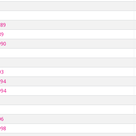
989
89
990
93
994
994
96
998