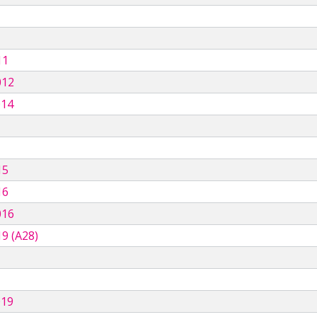
11
012
014
15
16
016
9 (A28)
019