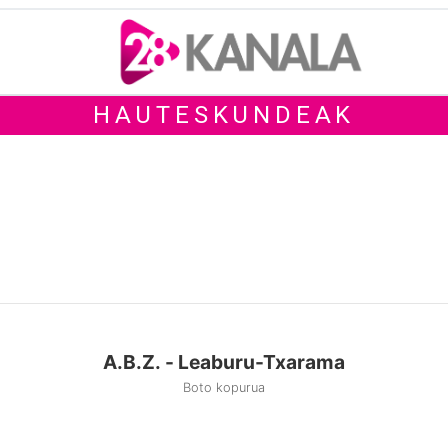
HAUTESKUNDEAK
A.B.Z. - Leaburu-Txarama
Boto kopurua