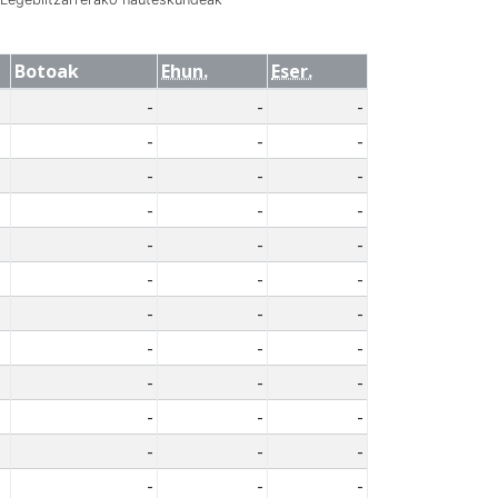
Botoak
Ehun.
Eser.
-
-
-
-
-
-
-
-
-
-
-
-
-
-
-
-
-
-
-
-
-
-
-
-
-
-
-
-
-
-
-
-
-
-
-
-