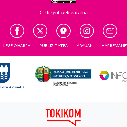
Codesyntaxek garatua
LEGE OHARRA
PUBLIZITATEA
ARAUAK
HARREMANE