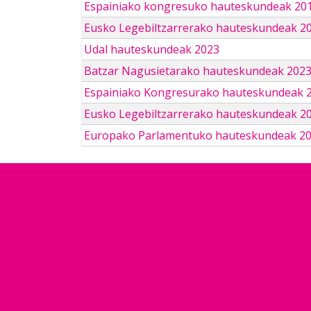
Espainiako kongresuko hauteskundeak 201
Eusko Legebiltzarrerako hauteskundeak 2
Udal hauteskundeak 2023
Batzar Nagusietarako hauteskundeak 202
Espainiako Kongresurako hauteskundeak 
Eusko Legebiltzarrerako hauteskundeak 2
Europako Parlamentuko hauteskundeak 2