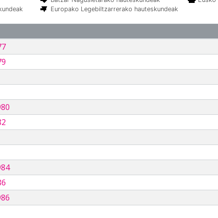
skundeak
Europako Legebiltzarrerako hauteskundeak
77
79
980
82
984
86
986