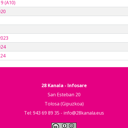
9 (A10)
020
3
2023
024
024
28 Kanala - Infosare
San Esteban 20
Tolosa (Gipuzkoa)
Tel: 943 69 89 35 -
info@28kanala.eus