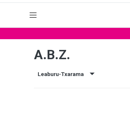
A.B.Z.
Leaburu-Txarama