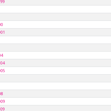
999
00
001
04
004
005
08
009
009