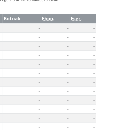
Botoak
Ehun.
Eser.
-
-
-
-
-
-
-
-
-
-
-
-
-
-
-
-
-
-
-
-
-
-
-
-
-
-
-
-
-
-
-
-
-
-
-
-