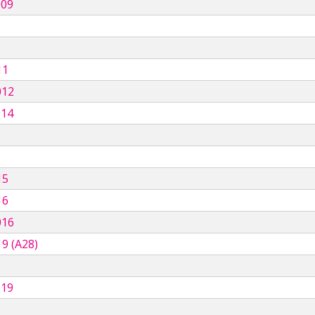
009
11
012
014
15
16
016
9 (A28)
019