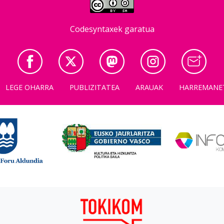
Codesyntaxek garatua
LEGE OHARRA
PUBLIZITATEA
ARAUAK
HARREMANE