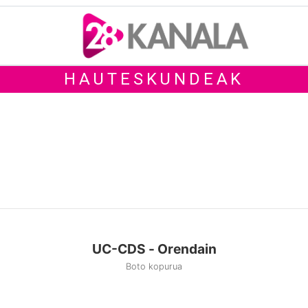
HAUTESKUNDEAK
UC-CDS - Orendain
Boto kopurua