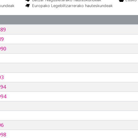
skundeak
Europako Legebiltzarrerako hauteskundeak
989
89
990
93
994
994
96
998