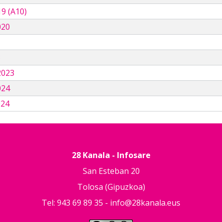
9 (A10)
020
3
2023
024
024
28 Kanala - Infosare
San Esteban 20
Tolosa (Gipuzkoa)
Tel: 943 69 89 35 -
info@28kanala.eus