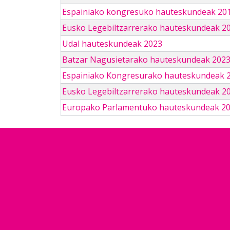
Espainiako kongresuko hauteskundeak 201
Eusko Legebiltzarrerako hauteskundeak 2
Udal hauteskundeak 2023
Batzar Nagusietarako hauteskundeak 202
Espainiako Kongresurako hauteskundeak 
Eusko Legebiltzarrerako hauteskundeak 2
Europako Parlamentuko hauteskundeak 2