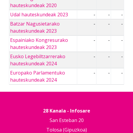
hauteskundeak 2020
Udal hauteskundeak 2023
-
-
-
Batzar Nagusietarako
-
-
-
hauteskundeak 2023
Espainiako Kongresurako
-
-
-
hauteskundeak 2023
Eusko Legebiltzarrerako
-
-
-
hauteskundeak 2024
Europako Parlamentuko
-
-
-
hauteskundeak 2024
28 Kanala - Infosare
San Esteban 20
Tolosa (Gipuzkoa)