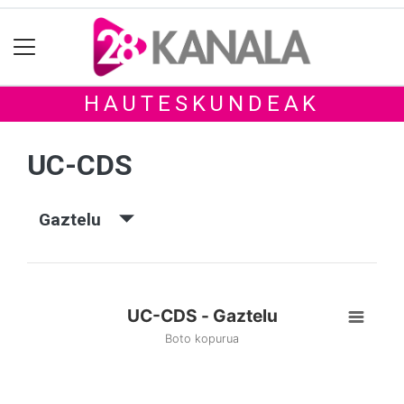
HAUTESKUNDEAK
UC-CDS
Gaztelu
UC-CDS - Gaztelu
Boto kopurua