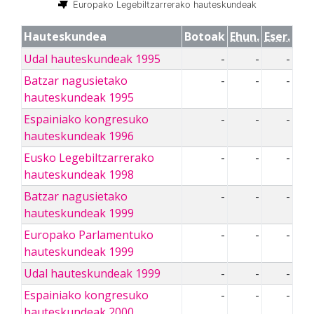
Europako Legebiltzarrerako hauteskundeak
Hauteskundea
Botoak
Ehun.
Eser.
Udal hauteskundeak 1995
-
-
-
Batzar nagusietako
-
-
-
hauteskundeak 1995
Espainiako kongresuko
-
-
-
hauteskundeak 1996
Eusko Legebiltzarrerako
-
-
-
hauteskundeak 1998
Batzar nagusietako
-
-
-
hauteskundeak 1999
Europako Parlamentuko
-
-
-
hauteskundeak 1999
Udal hauteskundeak 1999
-
-
-
Espainiako kongresuko
-
-
-
hauteskundeak 2000