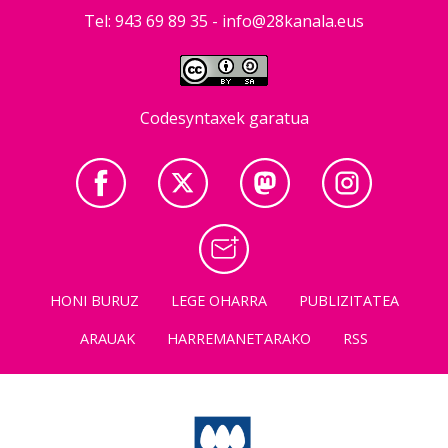
Tel: 943 69 89 35 -
info@28kanala.eus
Codesyntaxek garatua
HONI BURUZ
LEGE OHARRA
PUBLIZITATEA
ARAUAK
HARREMANETARAKO
RSS