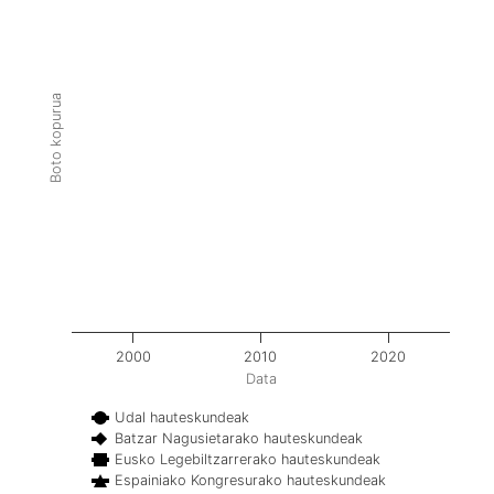
Boto kopurua
2000
2010
2020
Data
Udal hauteskundeak
Batzar Nagusietarako hauteskundeak
Eusko Legebiltzarrerako hauteskundeak
Espainiako Kongresurako hauteskundeak