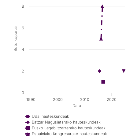
8
6
Boto kopurua
4
2
0
1990
2000
2010
2020
Data
Udal hauteskundeak
Batzar Nagusietarako hauteskundeak
Eusko Legebiltzarrerako hauteskundeak
Espainiako Kongresurako hauteskundeak