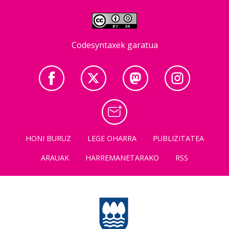
Codesyntaxek garatua
HONI BURUZ
LEGE OHARRA
PUBLIZITATEA
ARAUAK
HARREMANETARAKO
RSS