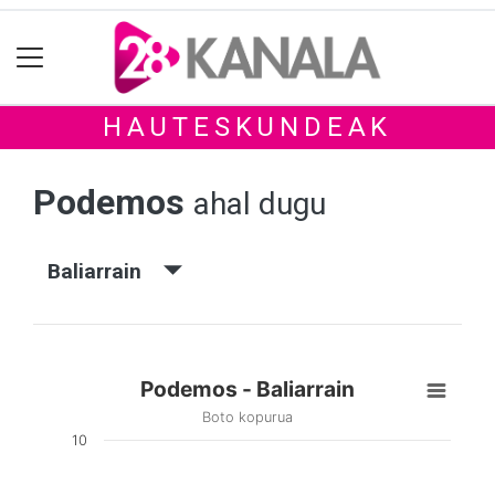
HAUTESKUNDEAK
Podemos
ahal dugu
Baliarrain
Podemos - Baliarrain
Boto kopurua
10