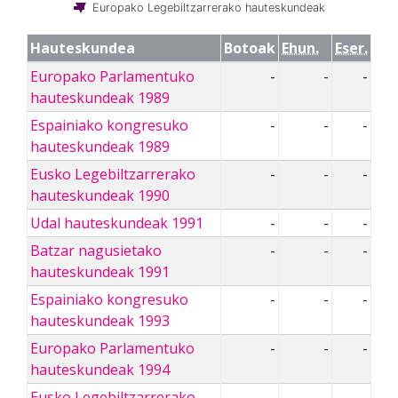
Europako Legebiltzarrerako hauteskundeak
Hauteskundea
Botoak
Ehun.
Eser.
Europako Parlamentuko
-
-
-
hauteskundeak 1989
Espainiako kongresuko
-
-
-
hauteskundeak 1989
Eusko Legebiltzarrerako
-
-
-
hauteskundeak 1990
Udal hauteskundeak 1991
-
-
-
Batzar nagusietako
-
-
-
hauteskundeak 1991
Espainiako kongresuko
-
-
-
hauteskundeak 1993
Europako Parlamentuko
-
-
-
hauteskundeak 1994
Eusko Legebiltzarrerako
-
-
-