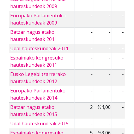
hauteskundeak 2009
Europako Parlamentuko
-
-
-
hauteskundeak 2009
Batzar nagusietako
-
-
-
hauteskundeak 2011
Udal hauteskundeak 2011
-
-
-
Espainiako kongresuko
-
-
-
hauteskundeak 2011
Eusko Legebiltzarrerako
-
-
-
hauteskundeak 2012
Europako Parlamentuko
-
-
-
hauteskundeak 2014
Batzar nagusietako
2
%4,00
-
hauteskundeak 2015
Udal hauteskundeak 2015
-
-
-
Espainiako kongresuko
5
%8,06
-