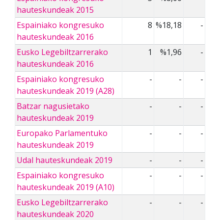
hauteskundeak 2015
Espainiako kongresuko
8
%18,18
-
hauteskundeak 2016
Eusko Legebiltzarrerako
1
%1,96
-
hauteskundeak 2016
Espainiako kongresuko
-
-
-
hauteskundeak 2019 (A28)
Batzar nagusietako
-
-
-
hauteskundeak 2019
Europako Parlamentuko
-
-
-
hauteskundeak 2019
Udal hauteskundeak 2019
-
-
-
Espainiako kongresuko
-
-
-
hauteskundeak 2019 (A10)
Eusko Legebiltzarrerako
-
-
-
hauteskundeak 2020