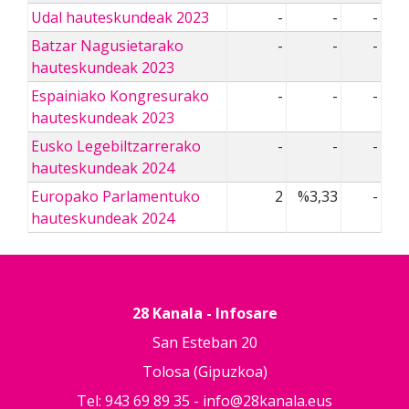
Udal hauteskundeak 2023
-
-
-
Batzar Nagusietarako
-
-
-
hauteskundeak 2023
Espainiako Kongresurako
-
-
-
hauteskundeak 2023
Eusko Legebiltzarrerako
-
-
-
hauteskundeak 2024
Europako Parlamentuko
2
%3,33
-
hauteskundeak 2024
28 Kanala - Infosare
San Esteban 20
Tolosa (Gipuzkoa)
Tel: 943 69 89 35 -
info@28kanala.eus