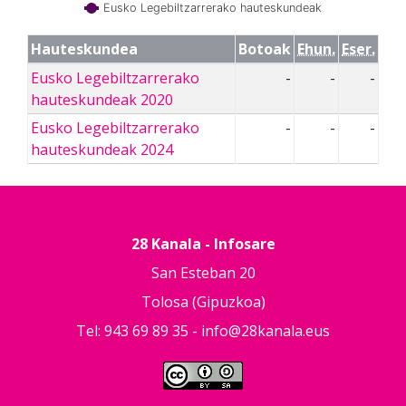
Eusko Legebiltzarrerako hauteskundeak
Hauteskundea
Botoak
Ehun.
Eser.
Eusko Legebiltzarrerako
-
-
-
hauteskundeak 2020
Eusko Legebiltzarrerako
-
-
-
hauteskundeak 2024
28 Kanala - Infosare
San Esteban 20
Tolosa (Gipuzkoa)
Tel: 943 69 89 35 -
info@28kanala.eus