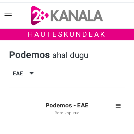
HAUTESKUNDEAK
Podemos
ahal dugu
EAE
Podemos - EAE
Boto kopurua