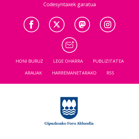
Codesyntaxek garatua
HONI BURUZ
LEGE OHARRA
PUBLIZITATEA
ARAUAK
HARREMANETARAKO
RSS