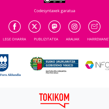
Codesyntaxek garatua
LEGE OHARRA
PUBLIZITATEA
ARAUAK
HARREMANE