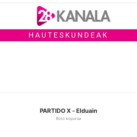
HAUTESKUNDEAK
PARTIDO X - Elduain
Boto kopurua