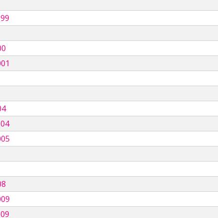
999
00
001
04
004
005
08
009
009