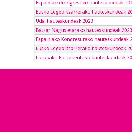
Espainiako kongresuko hauteskundeak 201
Eusko Legebiltzarrerako hauteskundeak 2
Udal hauteskundeak 2023
Batzar Nagusietarako hauteskundeak 202
Espainiako Kongresurako hauteskundeak 
Eusko Legebiltzarrerako hauteskundeak 2
Europako Parlamentuko hauteskundeak 2