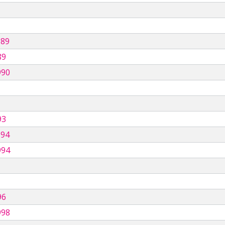
989
89
990
93
994
994
96
998