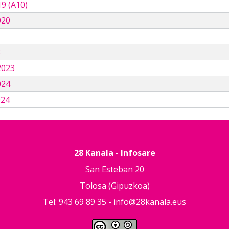
9 (A10)
020
3
2023
024
024
28 Kanala - Infosare
San Esteban 20
Tolosa (Gipuzkoa)
Tel: 943 69 89 35 -
info@28kanala.eus