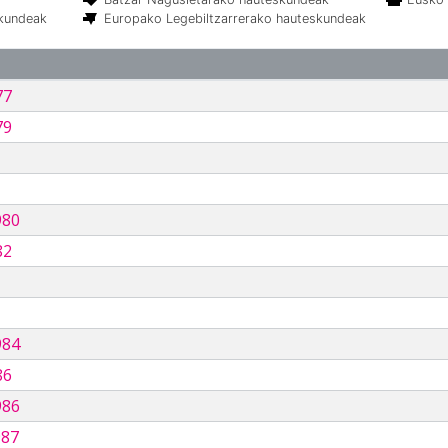
skundeak
Europako Legebiltzarrerako hauteskundeak
77
79
980
82
984
86
986
987