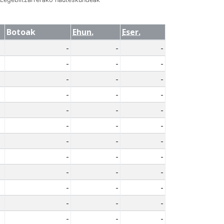
Botoak
Ehun.
Eser.
-
-
-
-
-
-
-
-
-
-
-
-
-
-
-
-
-
-
-
-
-
-
-
-
-
-
-
-
-
-
-
-
-
-
-
-