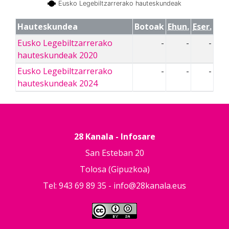
Eusko Legebiltzarrerako hauteskundeak
Hauteskundea
Botoak
Ehun.
Eser.
Eusko Legebiltzarrerako
-
-
-
hauteskundeak 2020
Eusko Legebiltzarrerako
-
-
-
hauteskundeak 2024
28 Kanala - Infosare
San Esteban 20
Tolosa (Gipuzkoa)
Tel: 943 69 89 35 -
info@28kanala.eus