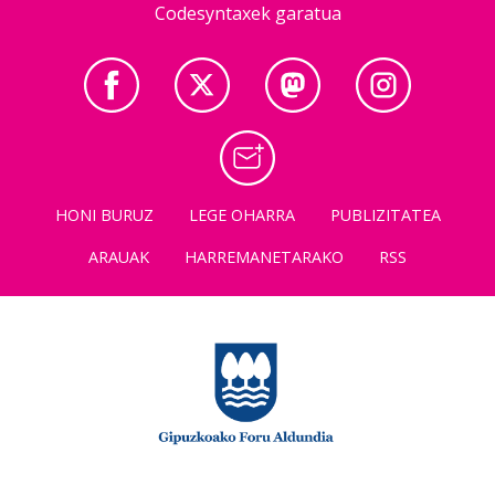
Codesyntaxek garatua
HONI BURUZ
LEGE OHARRA
PUBLIZITATEA
ARAUAK
HARREMANETARAKO
RSS