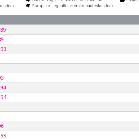
skundeak
Europako Legebiltzarrerako hauteskundeak
989
89
990
93
994
994
96
998