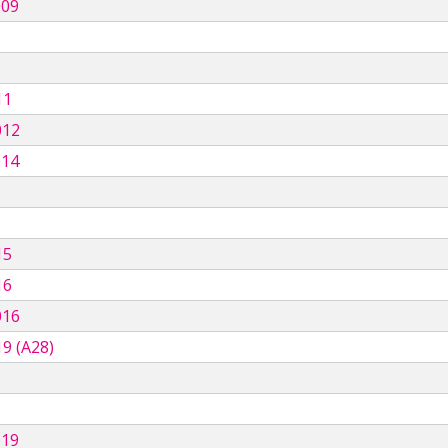
009
11
012
014
15
16
016
9 (A28)
019