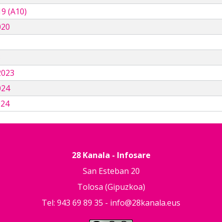
9 (A10)
020
3
2023
024
024
28 Kanala - Infosare
San Esteban 20
Tolosa (Gipuzkoa)
Tel: 943 69 89 35 -
info@28kanala.eus