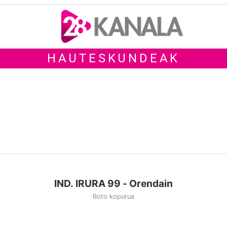
HAUTESKUNDEAK
IND. IRURA 99 - Orendain
Boto kopurua