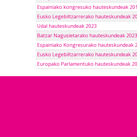
Espainiako kongresuko hauteskundeak 201
Eusko Legebiltzarrerako hauteskundeak 2
Udal hauteskundeak 2023
Batzar Nagusietarako hauteskundeak 202
Espainiako Kongresurako hauteskundeak 
Eusko Legebiltzarrerako hauteskundeak 2
Europako Parlamentuko hauteskundeak 2