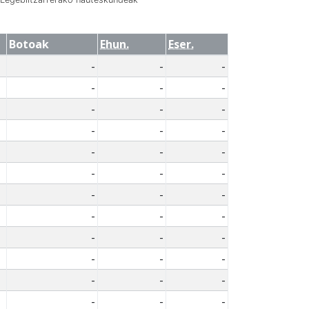
Botoak
Ehun.
Eser.
-
-
-
-
-
-
-
-
-
-
-
-
-
-
-
-
-
-
-
-
-
-
-
-
-
-
-
-
-
-
-
-
-
-
-
-