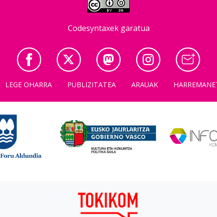
Codesyntaxek garatua
LEGE OHARRA
PUBLIZITATEA
ARAUAK
HARREMANE