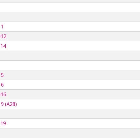
11
012
014
15
16
016
9 (A28)
019