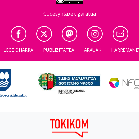
Codesyntaxek garatua
LEGE OHARRA
PUBLIZITATEA
ARAUAK
HARREMANE