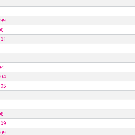
999
00
001
04
004
005
08
009
009