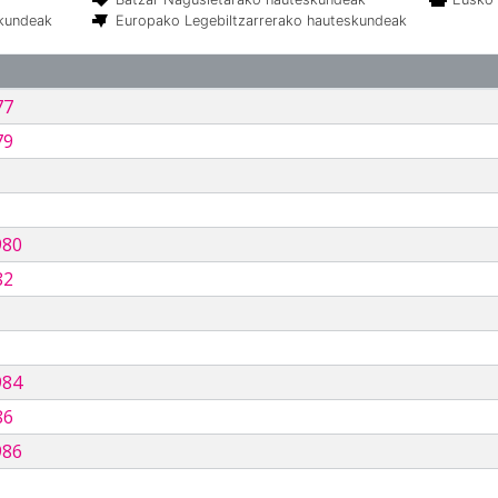
skundeak
Europako Legebiltzarrerako hauteskundeak
77
79
980
82
984
86
986