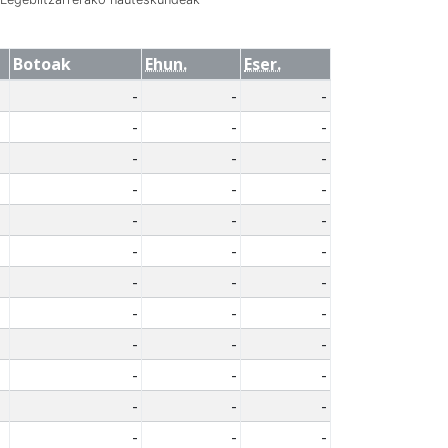
Botoak
Ehun.
Eser.
-
-
-
-
-
-
-
-
-
-
-
-
-
-
-
-
-
-
-
-
-
-
-
-
-
-
-
-
-
-
-
-
-
-
-
-