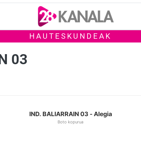
HAUTESKUNDEAK
N 03
IND. BALIARRAIN 03 - Alegia
Boto kopurua