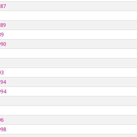
987
989
89
990
93
994
994
96
998