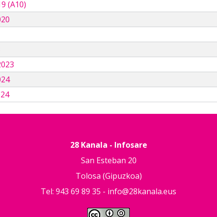
9 (A10)
020
3
2023
024
024
28 Kanala - Infosare
San Esteban 20
Tolosa (Gipuzkoa)
Tel: 943 69 89 35 -
info@28kanala.eus