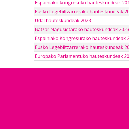
Espainiako kongresuko hauteskundeak 201
Eusko Legebiltzarrerako hauteskundeak 2
Udal hauteskundeak 2023
Batzar Nagusietarako hauteskundeak 202
Espainiako Kongresurako hauteskundeak 
Eusko Legebiltzarrerako hauteskundeak 2
Europako Parlamentuko hauteskundeak 2