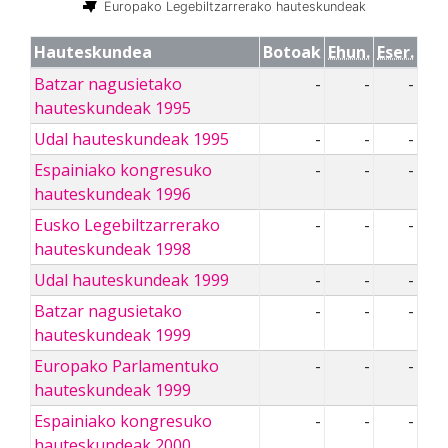
Europako Legebiltzarrerako hauteskundeak
Hauteskundea
Botoak
Ehun.
Eser.
Batzar nagusietako
-
-
-
hauteskundeak 1995
Udal hauteskundeak 1995
-
-
-
Espainiako kongresuko
-
-
-
hauteskundeak 1996
Eusko Legebiltzarrerako
-
-
-
hauteskundeak 1998
Udal hauteskundeak 1999
-
-
-
Batzar nagusietako
-
-
-
hauteskundeak 1999
Europako Parlamentuko
-
-
-
hauteskundeak 1999
Espainiako kongresuko
-
-
-
hauteskundeak 2000