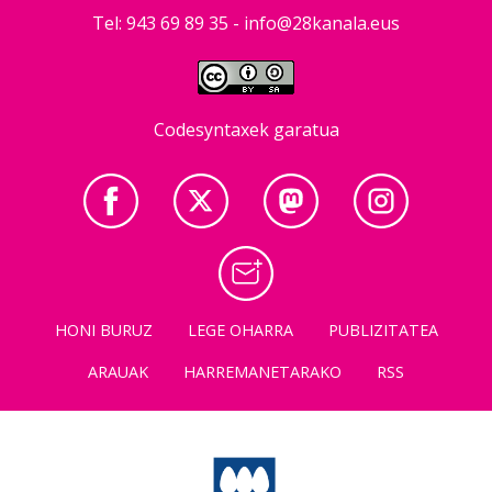
Tel: 943 69 89 35 -
info@28kanala.eus
Codesyntaxek garatua
HONI BURUZ
LEGE OHARRA
PUBLIZITATEA
ARAUAK
HARREMANETARAKO
RSS