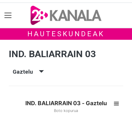
HAUTESKUNDEAK
IND. BALIARRAIN 03
Gaztelu
IND. BALIARRAIN 03 - Gaztelu
Boto kopurua