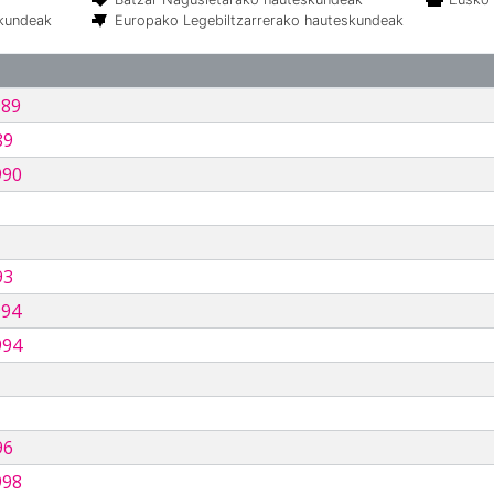
skundeak
Europako Legebiltzarrerako hauteskundeak
989
89
990
93
994
994
96
998