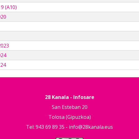
9 (A10)
020
3
2023
024
024
28 Kanala - Infosare
San Esteban 20
Tolosa (Gipuzkoa)
Tel: 943 69 89 35 -
info@28kanala.eus