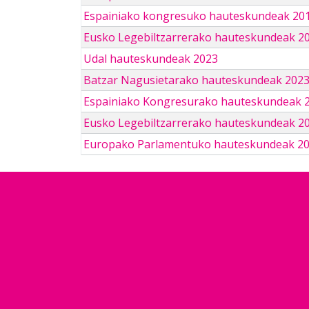
Espainiako kongresuko hauteskundeak 201
Eusko Legebiltzarrerako hauteskundeak 2
Udal hauteskundeak 2023
Batzar Nagusietarako hauteskundeak 202
Espainiako Kongresurako hauteskundeak 
Eusko Legebiltzarrerako hauteskundeak 2
Europako Parlamentuko hauteskundeak 2