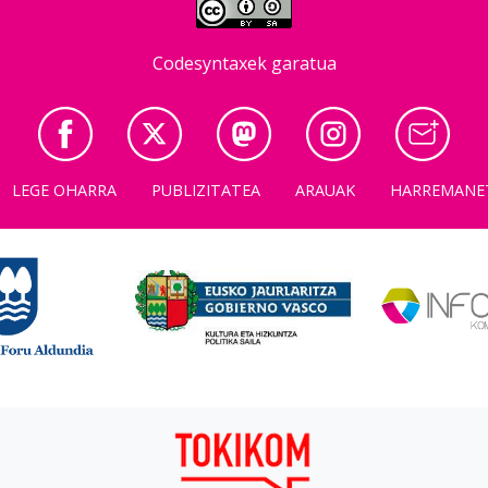
Codesyntaxek garatua
LEGE OHARRA
PUBLIZITATEA
ARAUAK
HARREMANE