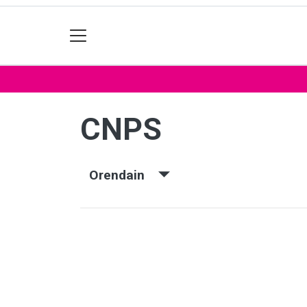
CNPS
Orendain