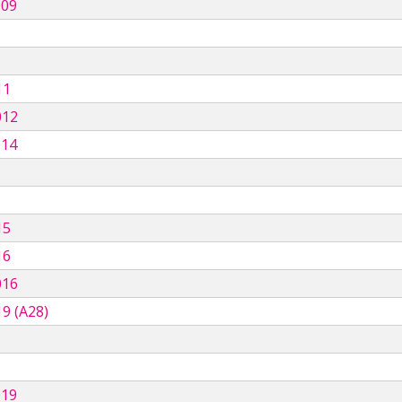
009
11
012
014
15
16
016
9 (A28)
019