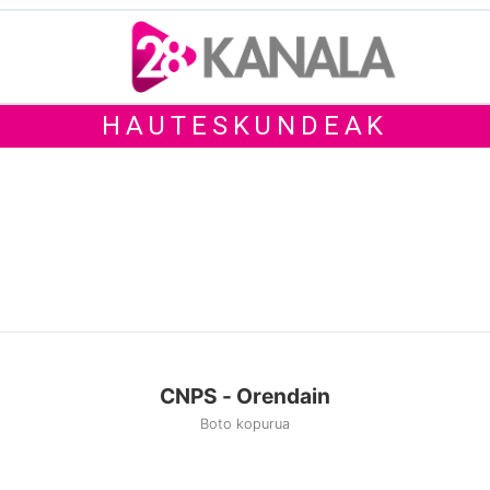
HAUTESKUNDEAK
CNPS - Orendain
Boto kopurua