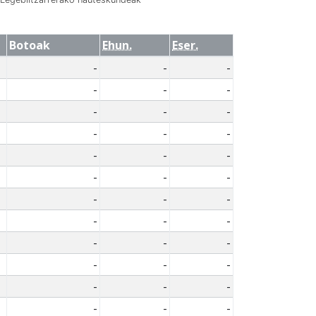
Botoak
Ehun.
Eser.
-
-
-
-
-
-
-
-
-
-
-
-
-
-
-
-
-
-
-
-
-
-
-
-
-
-
-
-
-
-
-
-
-
-
-
-