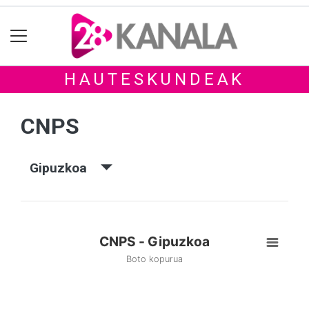
HAUTESKUNDEAK
CNPS
Gipuzkoa
CNPS - Gipuzkoa
Boto kopurua