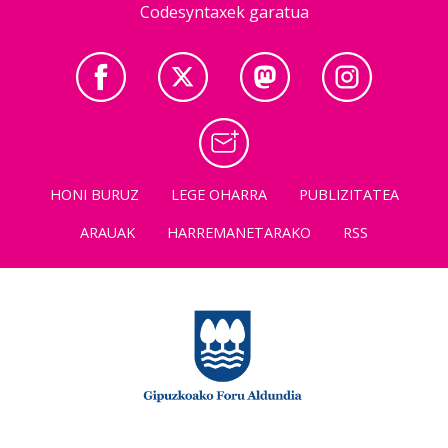
Codesyntaxek garatua
HONI BURUZ
LEGE OHARRA
PUBLIZITATEA
ARAUAK
HARREMANETARAKO
RSS