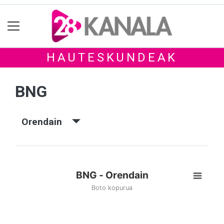
HAUTESKUNDEAK
BNG
Orendain
BNG - Orendain
Boto kopurua