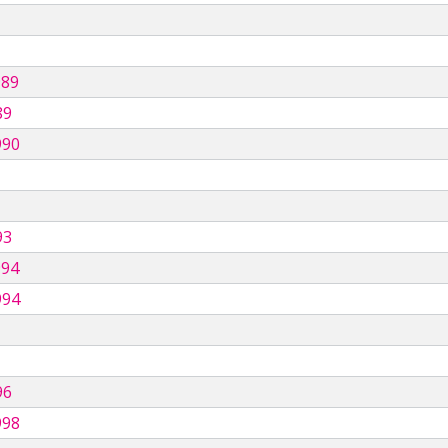
989
89
990
93
994
994
96
998