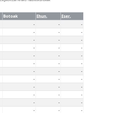
Botoak
Ehun.
Eser.
-
-
-
-
-
-
-
-
-
-
-
-
-
-
-
-
-
-
-
-
-
-
-
-
-
-
-
-
-
-
-
-
-
-
-
-