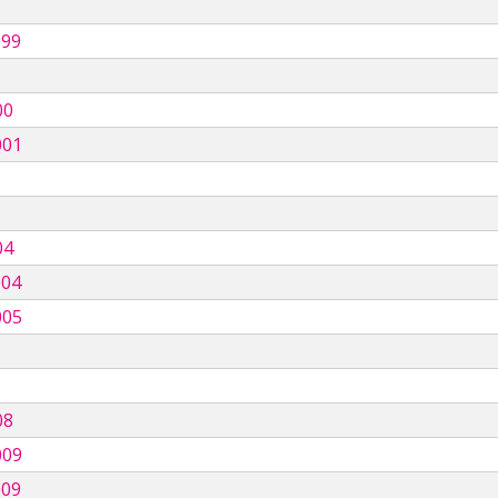
999
00
001
04
004
005
08
009
009