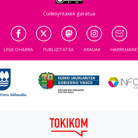
Codesyntaxek garatua
LEGE OHARRA
PUBLIZITATEA
ARAUAK
HARREMANE