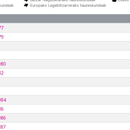
skundeak
Europako Legebiltzarrerako hauteskundeak
77
79
980
82
984
86
986
987