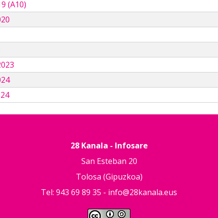
9 (A10)
020
3
2023
024
024
28 Kanala - Infosare
San Esteban 20
Tolosa (Gipuzkoa)
Tel: 943 69 89 35 -
info@28kanala.eus