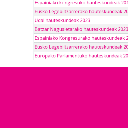
Espainiako kongresuko hauteskundeak 201
Eusko Legebiltzarrerako hauteskundeak 2
Udal hauteskundeak 2023
Batzar Nagusietarako hauteskundeak 202
Espainiako Kongresurako hauteskundeak 
Eusko Legebiltzarrerako hauteskundeak 2
Europako Parlamentuko hauteskundeak 2