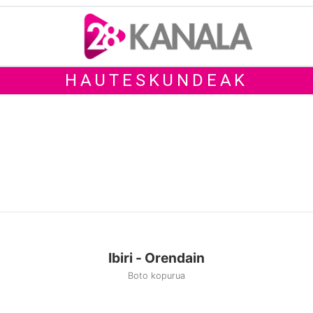
HAUTESKUNDEAK
Ibiri - Orendain
Boto kopurua