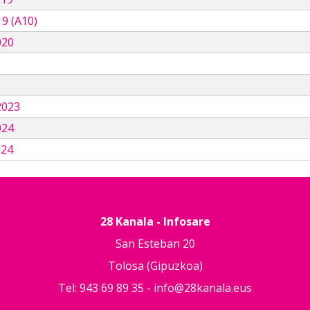
9 (A10)
020
3
2023
024
024
28 Kanala - Infosare
San Esteban 20
Tolosa (Gipuzkoa)
Tel: 943 69 89 35 -
info@28kanala.eus