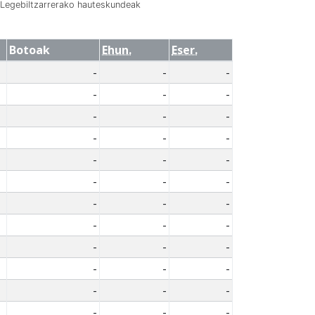
Legebiltzarrerako hauteskundeak
Botoak
Ehun.
Eser.
-
-
-
-
-
-
-
-
-
-
-
-
-
-
-
-
-
-
-
-
-
-
-
-
-
-
-
-
-
-
-
-
-
-
-
-