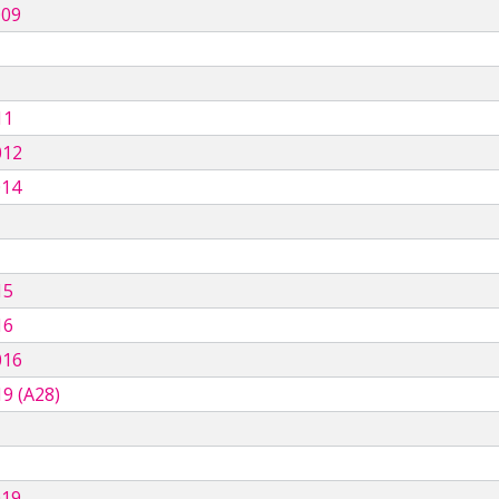
009
11
012
014
15
16
016
9 (A28)
019