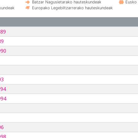
Batzar Nagusietarako hauteskundeak
Eusko 
skundeak
Europako Legebiltzarrerako hauteskundeak
989
89
990
93
994
994
96
998