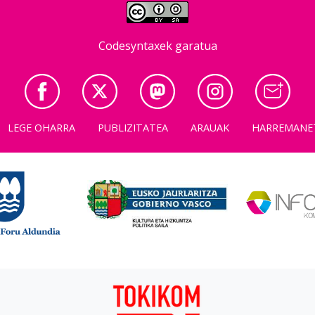
Codesyntaxek garatua
LEGE OHARRA
PUBLIZITATEA
ARAUAK
HARREMANE