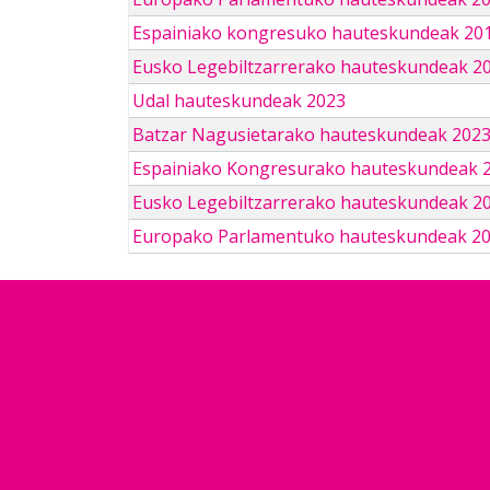
Espainiako kongresuko hauteskundeak 201
Eusko Legebiltzarrerako hauteskundeak 2
Udal hauteskundeak 2023
Batzar Nagusietarako hauteskundeak 202
Espainiako Kongresurako hauteskundeak 
Eusko Legebiltzarrerako hauteskundeak 2
Europako Parlamentuko hauteskundeak 2