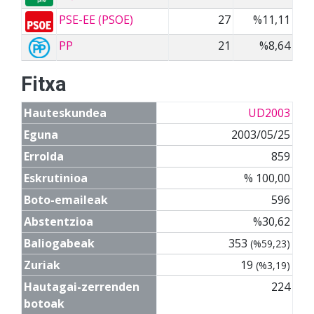
PSE-EE (PSOE)
27
%11,11
PP
21
%8,64
Fitxa
Hauteskundea
UD2003
Eguna
2003/05/25
Errolda
859
Eskrutinioa
% 100,00
Boto-emaileak
596
Abstentzioa
%30,62
Baliogabeak
353
(%59,23)
Zuriak
19
(%3,19)
Hautagai-zerrenden
224
botoak