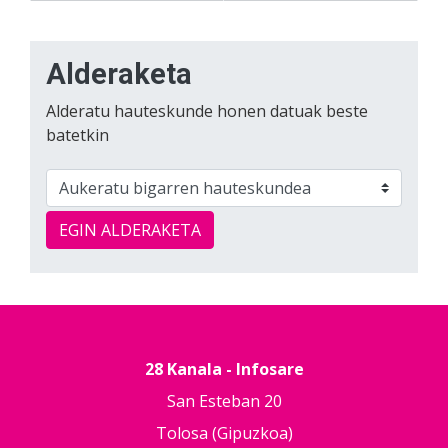
Alderaketa
Alderatu hauteskunde honen datuak beste
batetkin
EGIN ALDERAKETA
28 Kanala - Infosare
San Esteban 20
Tolosa (Gipuzkoa)