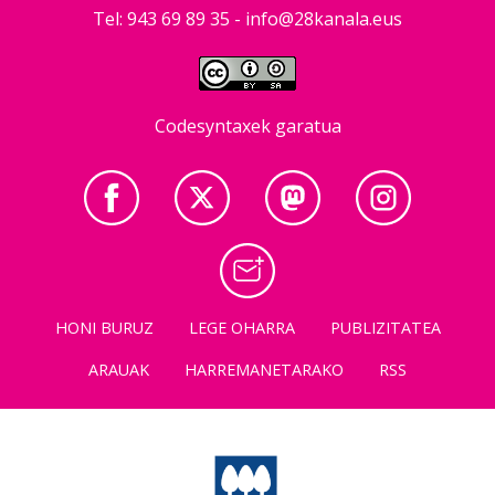
Tel: 943 69 89 35 -
info@28kanala.eus
Codesyntaxek garatua
HONI BURUZ
LEGE OHARRA
PUBLIZITATEA
ARAUAK
HARREMANETARAKO
RSS