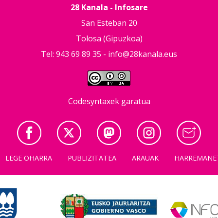
28 Kanala - Infosare
San Esteban 20
Tolosa (Gipuzkoa)
Tel: 943 69 89 35 -
info@28kanala.eus
Codesyntaxek garatua
LEGE OHARRA
PUBLIZITATEA
ARAUAK
HARREMANE