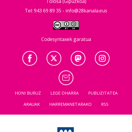
Tolosa (Gipuzkoa)
Tel: 943 69 89 35 -
info@28kanala.eus
Codesyntaxek garatua
HONI BURUZ
LEGE OHARRA
PUBLIZITATEA
ARAUAK
HARREMANETARAKO
RSS