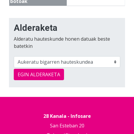
botoak
Alderaketa
Alderatu hauteskunde honen datuak beste
batetkin
EGIN ALDERAKETA
28 Kanala - Infosare
San Esteban 20