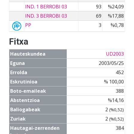
IND. 1 BERROBI 03
93
%24,09
IND. 3 BERROBI 03
69
%17,88
PP
3
%0,78
Fitxa
Hauteskundea
UD2003
Eguna
2003/05/25
Errolda
452
Eskrutinioa
% 100,00
Boto-emaileak
388
Abstentzioa
%14,16
Baliogabeak
2
(%0,52)
Zuriak
2
(%0,52)
Hautagai-zerrenden
384