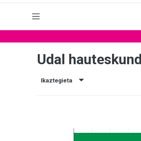
Udal hauteskun
Ikaztegieta