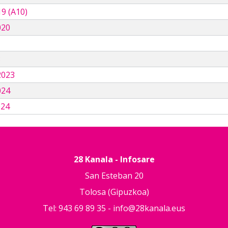
9 (A10)
020
3
2023
024
024
28 Kanala - Infosare
San Esteban 20
Tolosa (Gipuzkoa)
Tel: 943 69 89 35 -
info@28kanala.eus