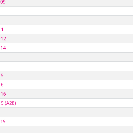
009
11
012
014
15
16
016
9 (A28)
019