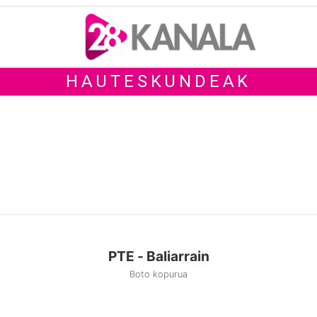
HAUTESKUNDEAK
PTE - Baliarrain
Boto kopurua