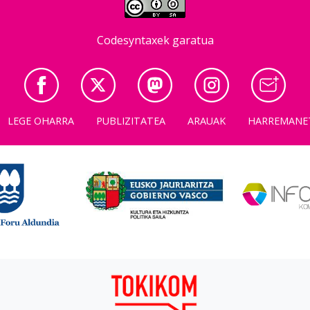
Codesyntaxek garatua
LEGE OHARRA
PUBLIZITATEA
ARAUAK
HARREMANE