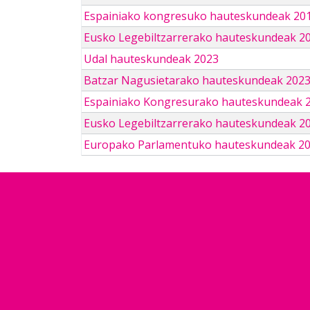
Espainiako kongresuko hauteskundeak 201
Eusko Legebiltzarrerako hauteskundeak 2
Udal hauteskundeak 2023
Batzar Nagusietarako hauteskundeak 202
Espainiako Kongresurako hauteskundeak 
Eusko Legebiltzarrerako hauteskundeak 2
Europako Parlamentuko hauteskundeak 2