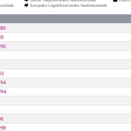
skundeak
Europako Legebiltzarrerako hauteskundeak
989
89
990
93
994
994
96
998