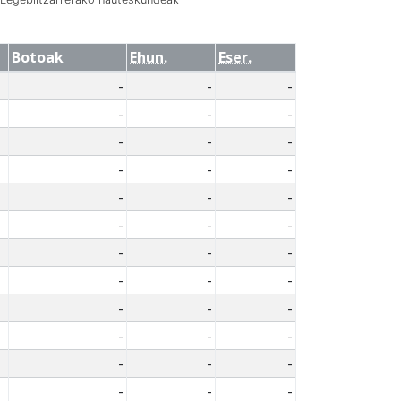
Botoak
Ehun.
Eser.
-
-
-
-
-
-
-
-
-
-
-
-
-
-
-
-
-
-
-
-
-
-
-
-
-
-
-
-
-
-
-
-
-
-
-
-