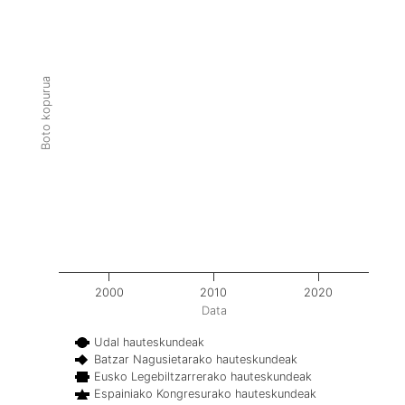
Boto kopurua
2000
2010
2020
Data
Udal hauteskundeak
Batzar Nagusietarako hauteskundeak
Eusko Legebiltzarrerako hauteskundeak
Espainiako Kongresurako hauteskundeak