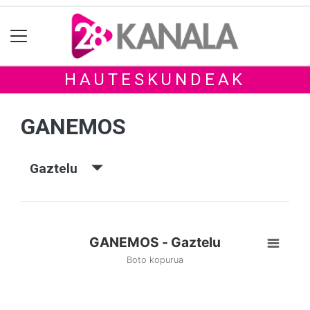
HAUTESKUNDEAK
GANEMOS
Gaztelu
GANEMOS - Gaztelu
Boto kopurua