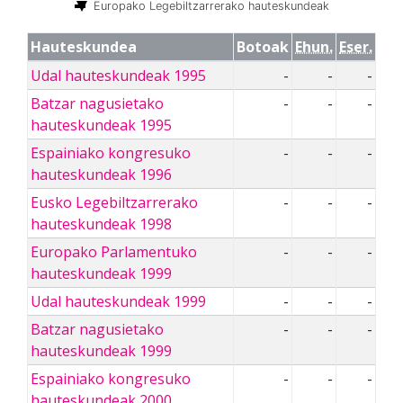
Europako Legebiltzarrerako hauteskundeak
Hauteskundea
Botoak
Ehun.
Eser.
Udal hauteskundeak 1995
-
-
-
Batzar nagusietako
-
-
-
hauteskundeak 1995
Espainiako kongresuko
-
-
-
hauteskundeak 1996
Eusko Legebiltzarrerako
-
-
-
hauteskundeak 1998
Europako Parlamentuko
-
-
-
hauteskundeak 1999
Udal hauteskundeak 1999
-
-
-
Batzar nagusietako
-
-
-
hauteskundeak 1999
Espainiako kongresuko
-
-
-
hauteskundeak 2000