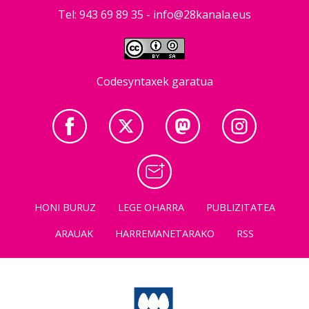
Tel: 943 69 89 35 -
info@28kanala.eus
Codesyntaxek garatua
HONI BURUZ
LEGE OHARRA
PUBLIZITATEA
ARAUAK
HARREMANETARAKO
RSS