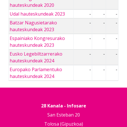
hauteskundeak 2020
Udal hauteskundeak 2023
-
-
-
Batzar Nagusietarako
-
-
-
hauteskundeak 2023
Espainiako Kongresurako
-
-
-
hauteskundeak 2023
Eusko Legebiltzarrerako
-
-
-
hauteskundeak 2024
Europako Parlamentuko
-
-
-
hauteskundeak 2024
28 Kanala - Infosare
San Esteban 20
Tolosa (Gipuzkoa)