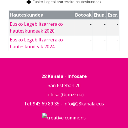
Eusko Legebiltzarrerako hauteskundeak
Hauteskundea
Botoak
Ehun.
Eser.
Eusko Legebiltzarrerako
-
-
-
hauteskundeak 2020
Eusko Legebiltzarrerako
-
-
-
hauteskundeak 2024
28 Kanala - Infosare
San Esteban 20
Tolosa (Gipuzkoa)
Tel: 943 69 89 35 -
info@28kanala.eus