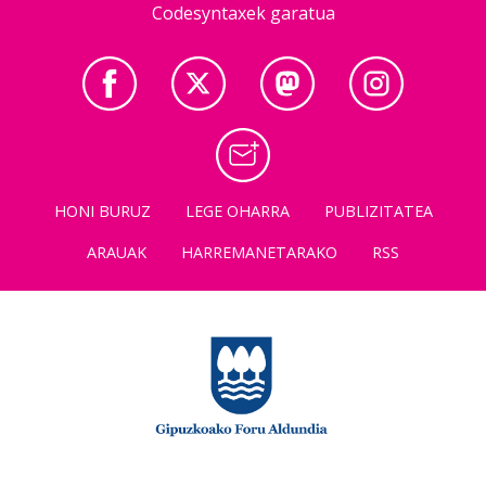
Codesyntaxek garatua
HONI BURUZ
LEGE OHARRA
PUBLIZITATEA
ARAUAK
HARREMANETARAKO
RSS