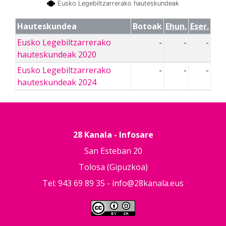
Eusko Legebiltzarrerako hauteskundeak
Hauteskundea
Botoak
Ehun.
Eser.
Eusko Legebiltzarrerako
-
-
-
hauteskundeak 2020
Eusko Legebiltzarrerako
-
-
-
hauteskundeak 2024
28 Kanala - Infosare
San Esteban 20
Tolosa (Gipuzkoa)
Tel: 943 69 89 35 -
info@28kanala.eus