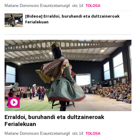
Maitane Dorronsoro Erauntzetamurgil
ots 14
TOLOSA
[Bideoa] Erraldoi, buruhandi eta dultzaineroak
Ferialekuan
Erraldoi, buruhandi eta dultzaineroak
Ferialekuan
Maitane Dorronsoro Erauntzetamurgil
ots 14
TOLOSA