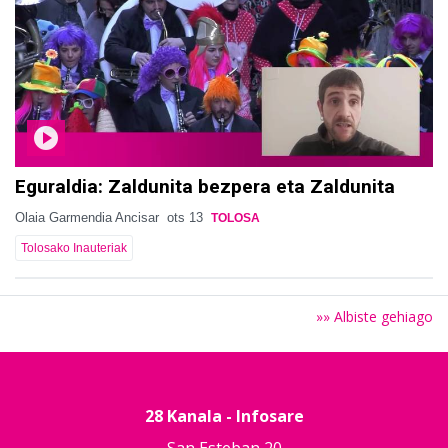
Eguraldia: Zaldunita bezpera eta Zaldunita
Olaia Garmendia Ancisar
ots 13
TOLOSA
Tolosako Inauteriak
»» Albiste gehiago
28 Kanala - Infosare