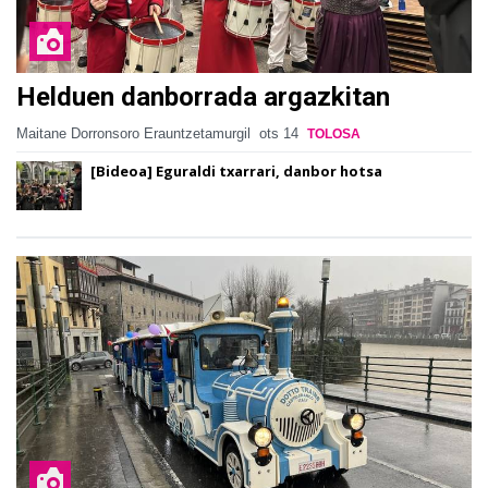
Helduen danborrada argazkitan
Maitane Dorronsoro Erauntzetamurgil
ots 14
TOLOSA
[Bideoa] Eguraldi txarrari, danbor hotsa