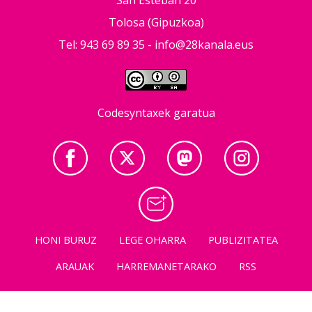
San Esteban 20
Tolosa (Gipuzkoa)
Tel: 943 69 89 35 -
info@28kanala.eus
Codesyntaxek garatua
HONI BURUZ
LEGE OHARRA
PUBLIZITATEA
ARAUAK
HARREMANETARAKO
RSS