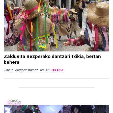
Zaldunita Bezperako dantzari txikia, bertan
behera
Oinatz Martinez Iturrioz
ots 13
TOLOSA