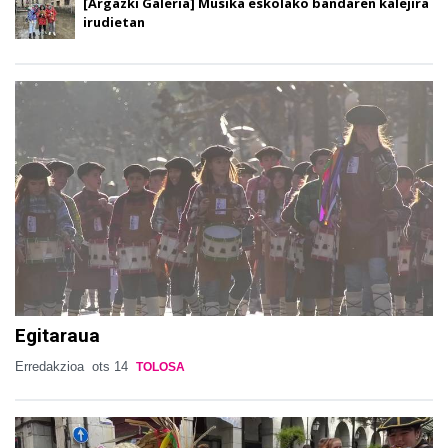
[Argazki Galeria] Musika eskolako bandaren kalejira
irudietan
Egitaraua
Erredakzioa
ots 14
TOLOSA