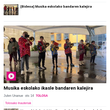
[Bideoa] Musika eskolako bandaren kalejira
Musika eskolako ikasle bandaren kalejira
Julen Unanue
ots 14
TOLOSA
Tolosako Inauteriak