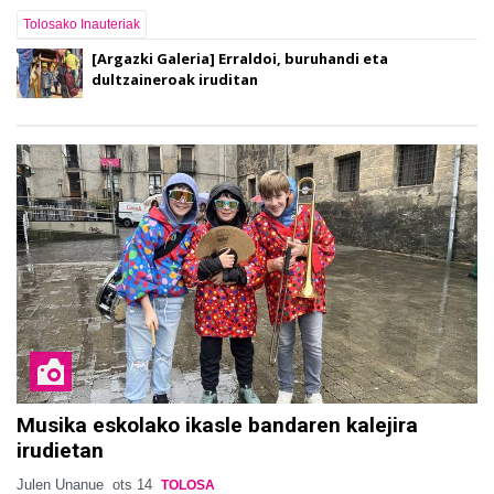
Tolosako Inauteriak
[Argazki Galeria] Erraldoi, buruhandi eta
dultzaineroak iruditan
Musika eskolako ikasle bandaren kalejira
irudietan
Julen Unanue
ots 14
TOLOSA