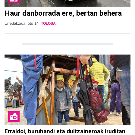
Haur danborrada ere, bertan behera
Erredakzioa
ots 14
TOLOSA
Erraldoi, buruhandi eta dultzaineroak iruditan