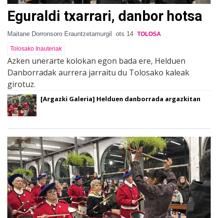
Eguraldi txarrari, danbor hotsa
Maitane Dorronsoro Erauntzetamurgil
ots 14
TOLOSA
Tolosako Inauteriak
Azken unerarte kolokan egon bada ere, Helduen
Danborradak aurrera jarraitu du Tolosako kaleak
girotuz.
[Argazki Galeria] Helduen danborrada argazkitan