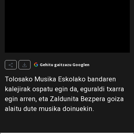
Gehitu gaitzazu Googlen
Tolosako Musika Eskolako bandaren
kalejirak ospatu egin da, eguraldi txarra
egin arren, eta Zaldunita Bezpera goiza
alaitu dute musika doinuekin.