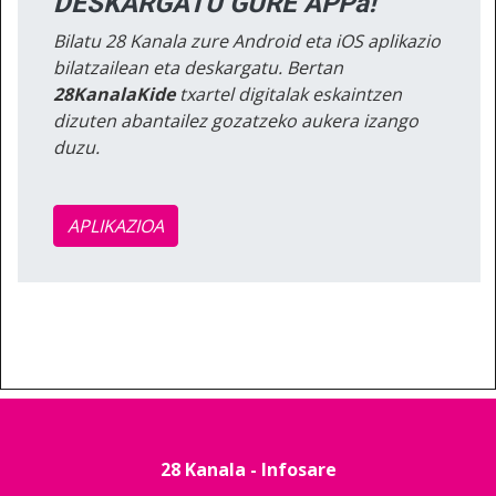
DESKARGATU GURE APPa!
Bilatu 28 Kanala zure Android eta iOS aplikazio
bilatzailean eta deskargatu. Bertan
28KanalaKide
txartel digitalak eskaintzen
dizuten abantailez gozatzeko aukera izango
duzu.
APLIKAZIOA
28 Kanala - Infosare