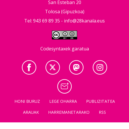
San Esteban 20
Tolosa (Gipuzkoa)
Tel: 943 69 89 35 -
info@28kanala.eus
Codesyntaxek garatua
HONI BURUZ
LEGE OHARRA
PUBLIZITATEA
ARAUAK
HARREMANETARAKO
RSS