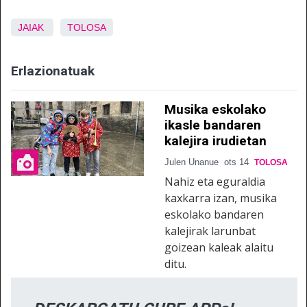
JAIAK
TOLOSA
Erlazionatuak
Musika eskolako
ikasle bandaren
kalejira irudietan
Julen Unanue
ots 14
TOLOSA
Nahiz eta eguraldia
kaxkarra izan, musika
eskolako bandaren
kalejirak larunbat
goizean kaleak alaitu
ditu.