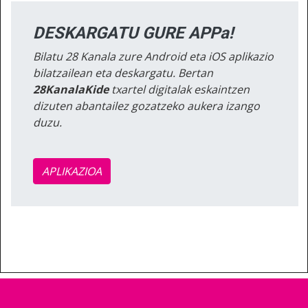
DESKARGATU GURE APPa!
Bilatu 28 Kanala zure Android eta iOS aplikazio
bilatzailean eta deskargatu. Bertan
28KanalaKide
txartel digitalak eskaintzen
dizuten abantailez gozatzeko aukera izango
duzu.
APLIKAZIOA