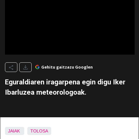
Gehitu gaitzazu Googlen
Eguraldiaren iragarpena egin digu Iker
Ibarluzea meteorologoak.
JAIAK
TOLOSA