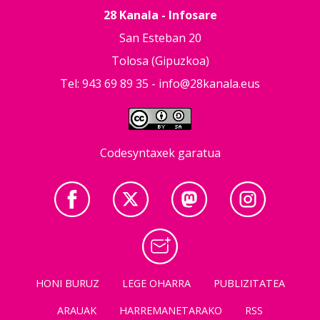
28 Kanala - Infosare
San Esteban 20
Tolosa (Gipuzkoa)
Tel: 943 69 89 35 -
info@28kanala.eus
Codesyntaxek garatua
HONI BURUZ
LEGE OHARRA
PUBLIZITATEA
ARAUAK
HARREMANETARAKO
RSS