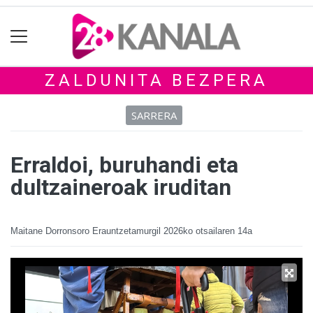
ZALDUNITA BEZPERA
SARRERA
Erraldoi, buruhandi eta
dultzaineroak iruditan
Maitane Dorronsoro Erauntzetamurgil
2026ko otsailaren 14a