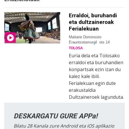
Erraldoi, buruhandi
eta dultzaineroak
Ferialekuan
Maitane Dorronsoro
Erauntzetamurgil
ots 14
TOLOSA
Euria dela eta Tolosako
erraldoi eta buruhandien
konpartsak ezin izan du
kalez kale ibili.
Ferialekuan egin dute
erakustaldia
Dultzaineroek lagunduta.
DESKARGATU GURE APPa!
Bilatu 28 Kanala zure Android eta iOS aplikazio