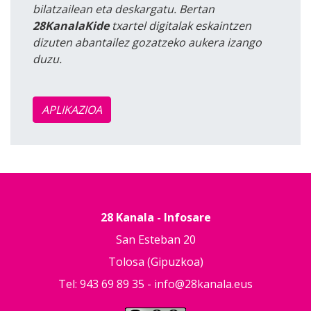
bilatzailean eta deskargatu. Bertan
28KanalaKide
txartel digitalak eskaintzen
dizuten abantailez gozatzeko aukera izango
duzu.
APLIKAZIOA
28 Kanala - Infosare
San Esteban 20
Tolosa (Gipuzkoa)
Tel: 943 69 89 35 -
info@28kanala.eus