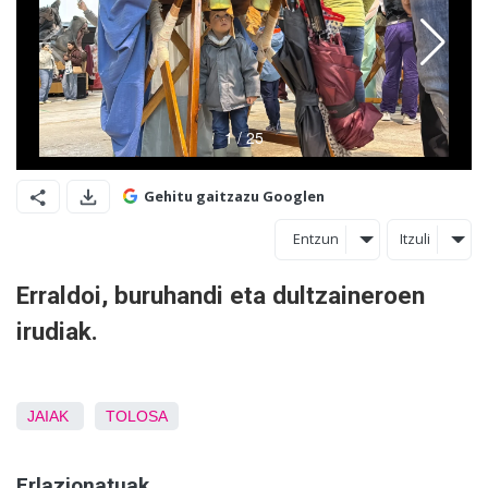
Gehitu gaitzazu Googlen
Entzun
Itzuli
Erraldoi, buruhandi eta dultzaineroen
irudiak.
JAIAK
TOLOSA
Erlazionatuak