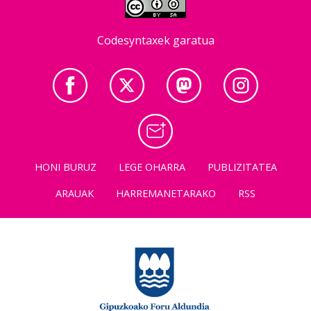
Codesyntaxek garatua
HONI BURUZ
LEGE OHARRA
PUBLIZITATEA
ARAUAK
HARREMANETARAKO
RSS