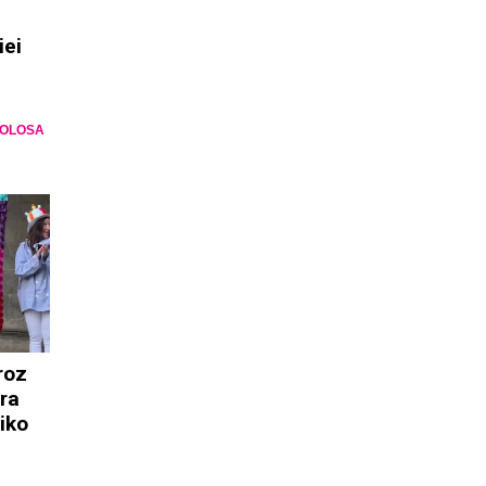
iei
TOLOSA
roz
ara
riko