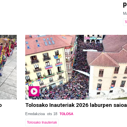
p
Ma
T
o
Tolosako Inauteriak 2026 laburpen saioa
Erredakzioa
ots 18
TOLOSA
Tolosako Inauteriak