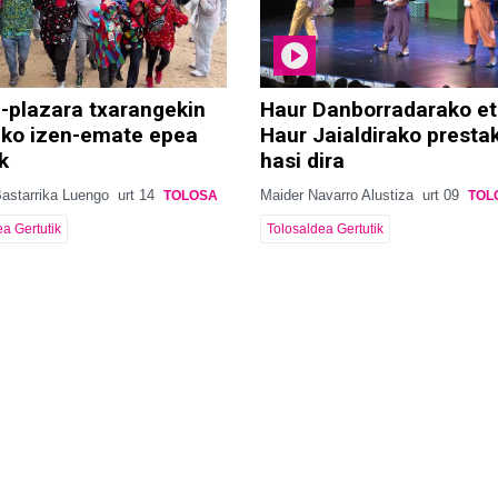
-plazara txarangekin
Haur Danborradarako e
eko izen-emate epea
Haur Jaialdirako presta
k
hasi dira
Bastarrika Luengo
urt 14
Maider Navarro Alustiza
urt 09
TOLOSA
TOL
a Gertutik
Tolosaldea Gertutik