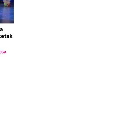
ta
ketak
OSA