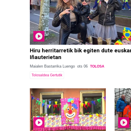
Hiru herritarretik bik egiten dute euska
Iñauterietan
Maialen Bastarrika Luengo
ots 06
TOLOSA
Tolosaldea Gertutik