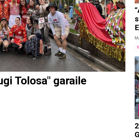
“
s
E
Ma
T
gi Tolosa" garaile
2
G