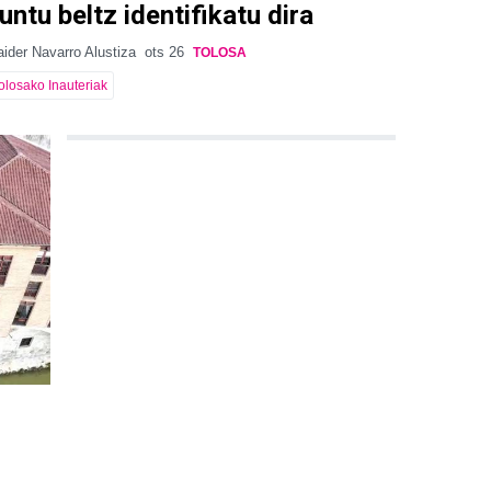
untu beltz identifikatu dira
ider Navarro Alustiza
ots 26
TOLOSA
olosako Inauteriak