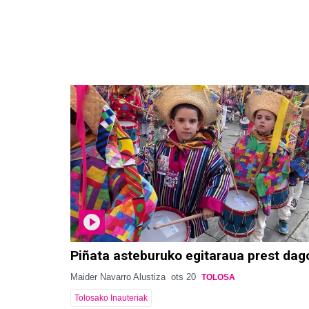
Piñata asteburuko egitaraua prest dag
Maider Navarro Alustiza
ots 20
TOLOSA
Tolosako Inauteriak