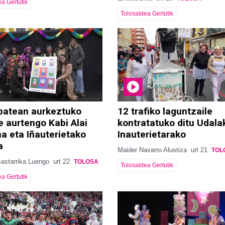
a Gertutik
Tolosaldea Gertutik
batean aurkeztuko
12 trafiko laguntzaile
e aurtengo Kabi Alai
kontratatuko ditu Udala
a eta Iñauterietako
Inauterietarako
a
Maider Navarro Alustiza
urt 21
TOL
Bastarrika Luengo
urt 22
TOLOSA
Tolosaldea Gertutik
a Gertutik