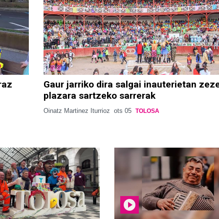
raz
Gaur jarriko dira salgai inauterietan zez
plazara sartzeko sarrerak
Oinatz Martinez Iturrioz
ots 05
TOLOSA