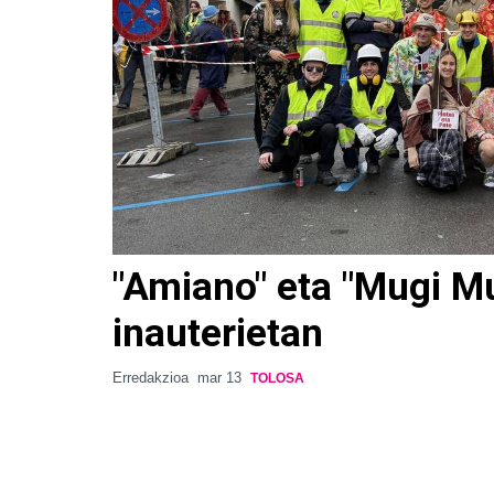
"Amiano" eta "Mugi Mu
inauterietan
Erredakzioa
mar 13
TOLOSA