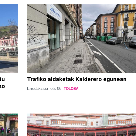
du
Trafiko aldaketak Kalderero egunean
ko
Erredakzioa
ots 06
TOLOSA