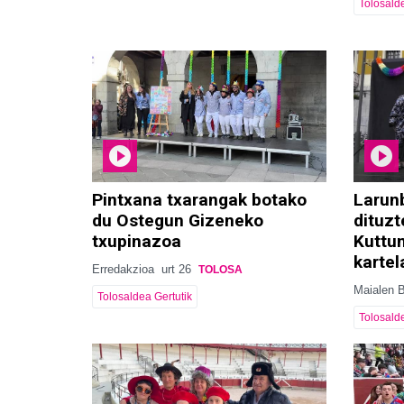
Tolosalde
Pintxana txarangak botako
Larun
du Ostegun Gizeneko
dituzt
txupinazoa
Kuttun
kartel
Erredakzioa
urt 26
TOLOSA
Maialen 
Tolosaldea Gertutik
Tolosalde