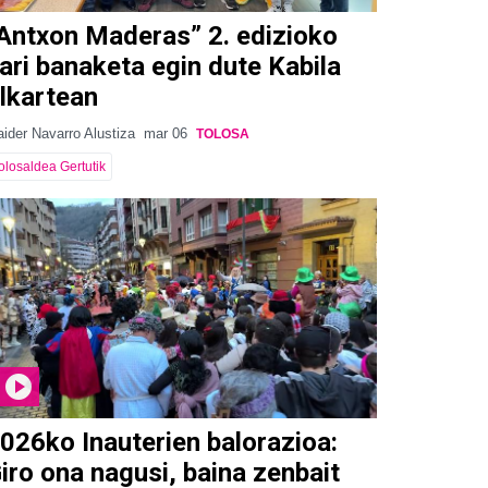
Antxon Maderas” 2. edizioko
ari banaketa egin dute Kabila
lkartean
ider Navarro Alustiza
mar 06
TOLOSA
olosaldea Gertutik
026ko Inauterien balorazioa:
iro ona nagusi, baina zenbait