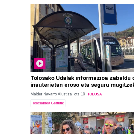
Tolosako Udalak informazioa zabaldu 
inauterietan eroso eta seguru mugitze
Maider Navarro Alustiza
ots 10
TOLOSA
Tolosaldea Gertutik