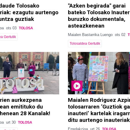
 daude Tolosako
"Azken begirada" garai
riak: ezagutu aurtengo
bateko Tolosako Inauter
untza guztiak
buruzko dokumentala,
asteazkenean
ioa
ots 03
TOLOSA
Maialen Bastarrika Luengo
ots 02
a Gertutik
Tolosaldea Gertutik
erien aurkezpena
Maialen Rodriguez Azpi
ean emitituko du
tolosarraren ‘Guztiok g
ehenean 28 Kanalak!
inauteri’ kartelak iragar
ditu aurtengo inauteriak
ioa
urt 30
TOLOSA
Erredakzioa
urt 26
TOLOSA