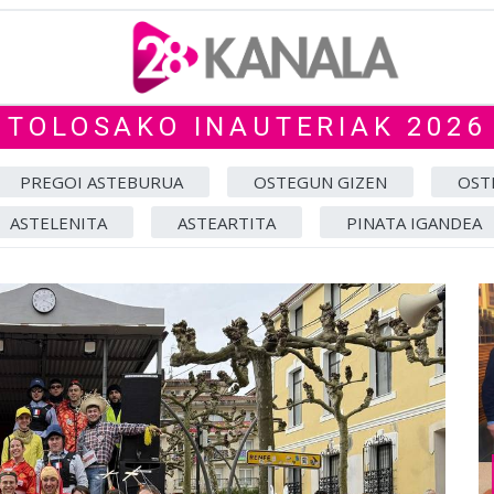
TOLOSAKO INAUTERIAK 2026
PREGOI ASTEBURUA
OSTEGUN GIZEN
OST
ASTELENITA
ASTEARTITA
PINATA IGANDEA