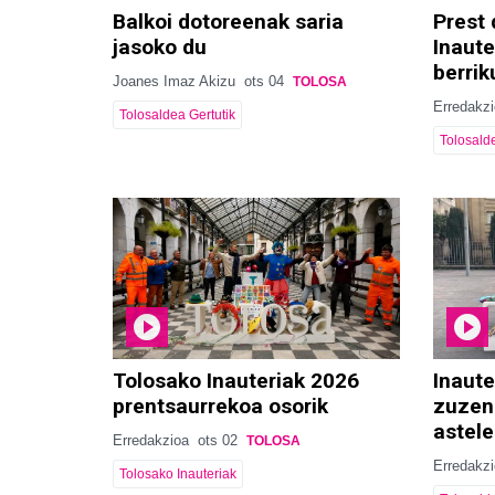
Balkoi dotoreenak saria
Prest
jasoko du
Inaute
berrik
Joanes Imaz Akizu
ots 04
TOLOSA
Erredakz
Tolosaldea Gertutik
Tolosalde
Tolosako Inauteriak 2026
Inaut
prentsaurrekoa osorik
zuzen
astel
Erredakzioa
ots 02
TOLOSA
Erredakz
Tolosako Inauteriak