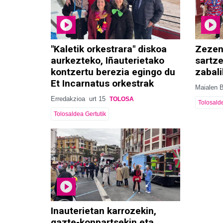
"Kaletik orkestrara" diskoa
Zezen
aurkezteko, Iñauterietako
sartz
kontzertu berezia egingo du
zabali
Et Incarnatus orkestrak
Maialen 
Erredakzioa
urt 15
TOLOSA
Tolosalde
Tolosaldea Gertutik
Inauterietan karrozekin,
gazte-konpartsekin eta