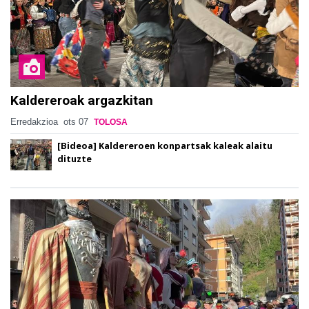
Kaldereroak argazkitan
Erredakzioa
ots 07
TOLOSA
[Bideoa] Kaldereroen konpartsak kaleak alaitu
dituzte