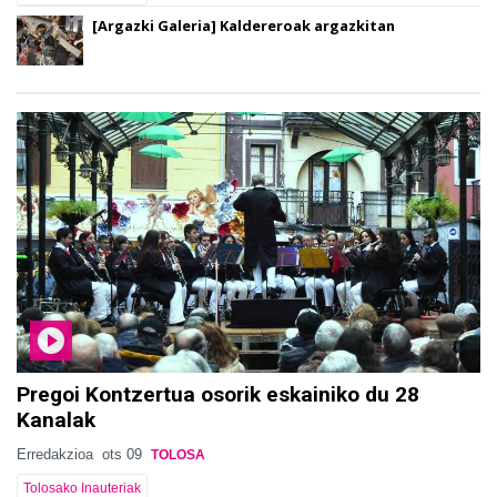
[Argazki Galeria] Kaldereroak argazkitan
Pregoi Kontzertua osorik eskainiko du 28
Kanalak
Erredakzioa
ots 09
TOLOSA
Tolosako Inauteriak