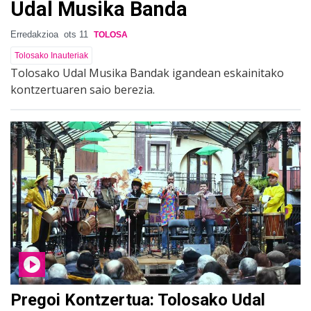
Udal Musika Banda
Erredakzioa
ots 11
TOLOSA
Tolosako Inauteriak
Tolosako Udal Musika Bandak igandean eskainitako
kontzertuaren saio berezia.
Pregoi Kontzertua: Tolosako Udal