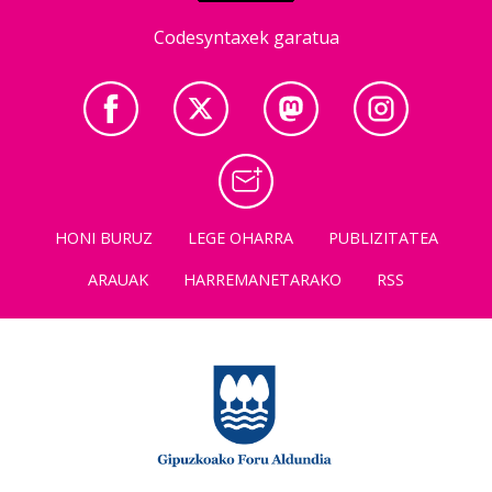
Codesyntaxek garatua
HONI BURUZ
LEGE OHARRA
PUBLIZITATEA
ARAUAK
HARREMANETARAKO
RSS