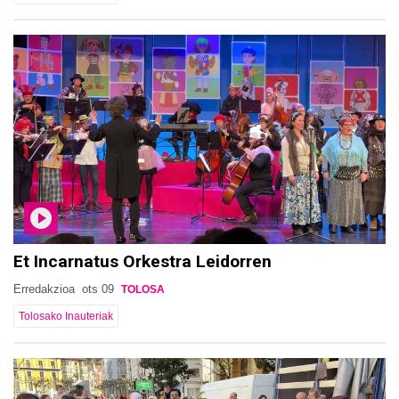
Et Incarnatus Orkestra Leidorren
Erredakzioa
ots 09
TOLOSA
Tolosako Inauteriak