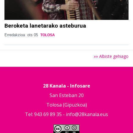
Beroketa lanetarako asteburua
Erredakzioa
ots 05
TOLOSA
»» Albiste gehiago
28 Kanala - Infosare
San Esteban 20
Tolosa (Gipuzkoa)
Tel: 943 69 89 35 -
info@28kanala.eus