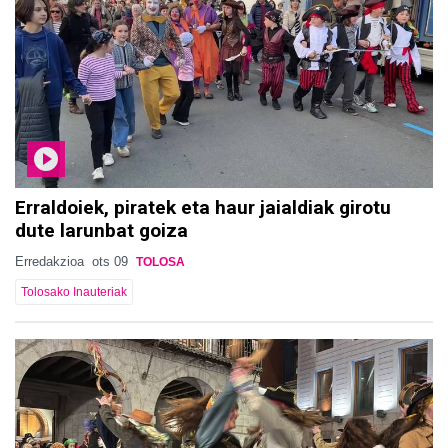
Erraldoiek, piratek eta haur jaialdiak girotu
dute larunbat goiza
Erredakzioa
ots 09
TOLOSA
Tolosako Inauteriak