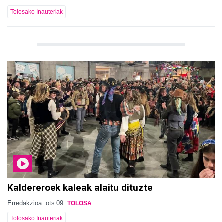
Tolosako Inauteriak
Kaldereroek kaleak alaitu dituzte
Erredakzioa
ots 09
TOLOSA
Tolosako Inauteriak