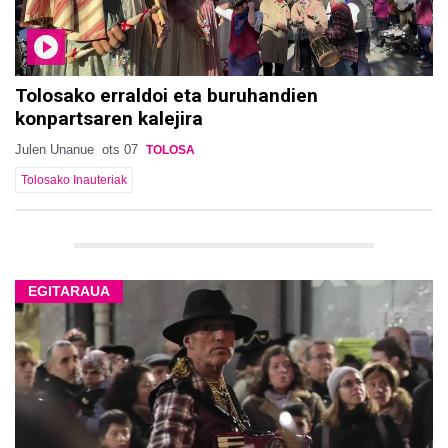
Tolosako erraldoi eta buruhandien
konpartsaren kalejira
Julen Unanue
ots 07
TOLOSA
Tolosako Inauteriak
EGITARAUA