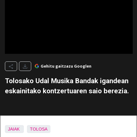
Gehitu gaitzazu Googlen
Tolosako Udal Musika Bandak igandean
eskainitako kontzertuaren saio berezia.
JAIAK
TOLOSA