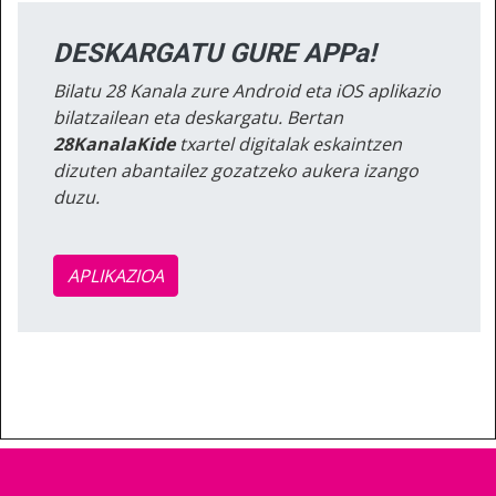
DESKARGATU GURE APPa!
Bilatu 28 Kanala zure Android eta iOS aplikazio
bilatzailean eta deskargatu. Bertan
28KanalaKide
txartel digitalak eskaintzen
dizuten abantailez gozatzeko aukera izango
duzu.
APLIKAZIOA