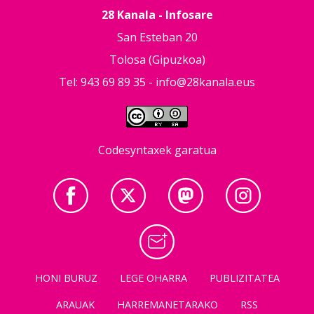
28 Kanala - Infosare
San Esteban 20
Tolosa (Gipuzkoa)
Tel: 943 69 89 35 -
info@28kanala.eus
Codesyntaxek garatua
HONI BURUZ
LEGE OHARRA
PUBLIZITATEA
ARAUAK
HARREMANETARAKO
RSS