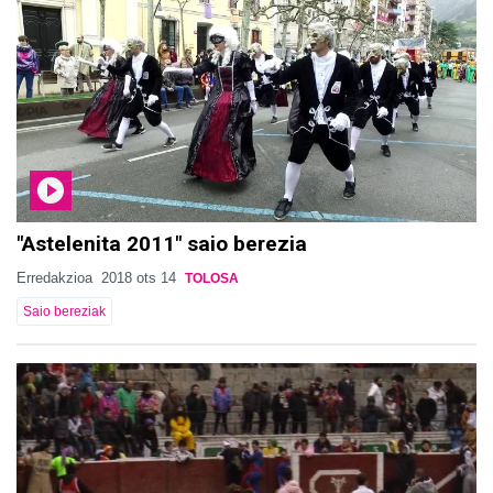
"Astelenita 2011" saio berezia
Erredakzioa
2018 ots 14
TOLOSA
Saio bereziak