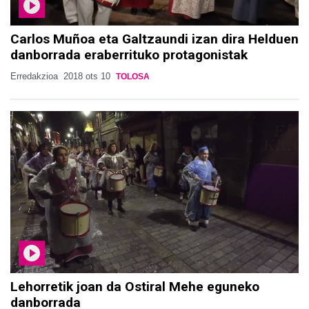
Carlos Muñoa eta Galtzaundi izan dira Helduen
danborrada eraberrituko protagonistak
Erredakzioa
2018 ots 10
TOLOSA
Lehorretik joan da Ostiral Mehe eguneko
danborrada