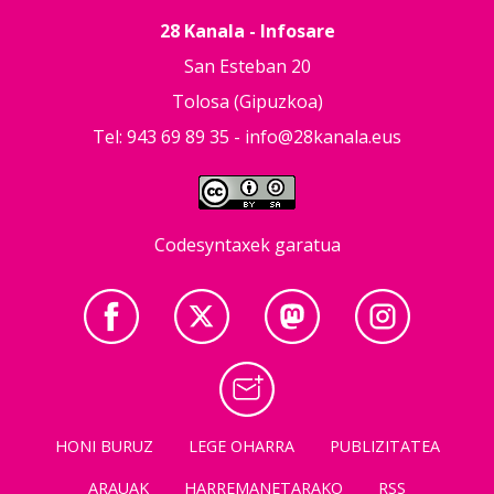
28 Kanala - Infosare
San Esteban 20
Tolosa (Gipuzkoa)
Tel: 943 69 89 35 -
info@28kanala.eus
Codesyntaxek garatua
HONI BURUZ
LEGE OHARRA
PUBLIZITATEA
ARAUAK
HARREMANETARAKO
RSS