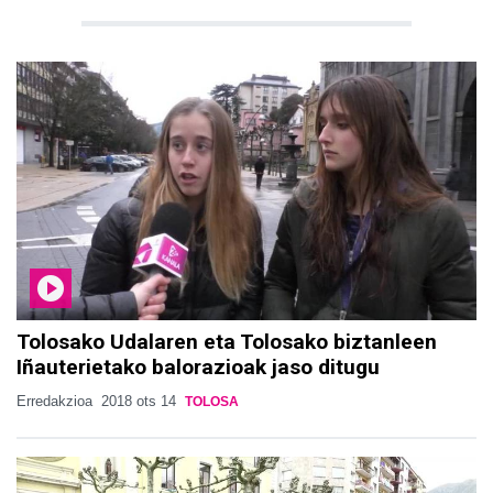
Tolosako Udalaren eta Tolosako biztanleen
Iñauterietako balorazioak jaso ditugu
Erredakzioa
2018 ots 14
TOLOSA