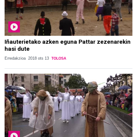
Iñauterietako azken eguna Pattar zezenarekin
hasi dute
Erredakzioa
2018 ots 13
TOLOSA