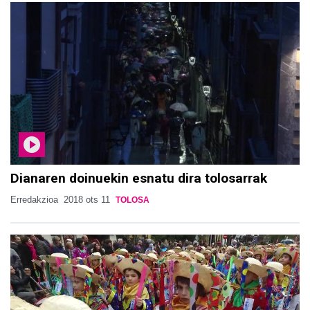
Dianaren doinuekin esnatu dira tolosarrak
Erredakzioa
2018 ots 11
TOLOSA