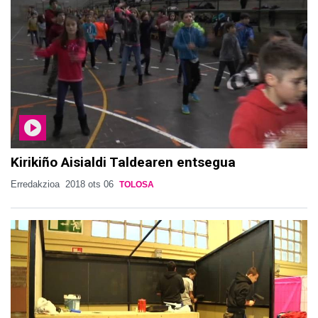
Kirikiño Aisialdi Taldearen entsegua
Erredakzioa
2018 ots 06
TOLOSA