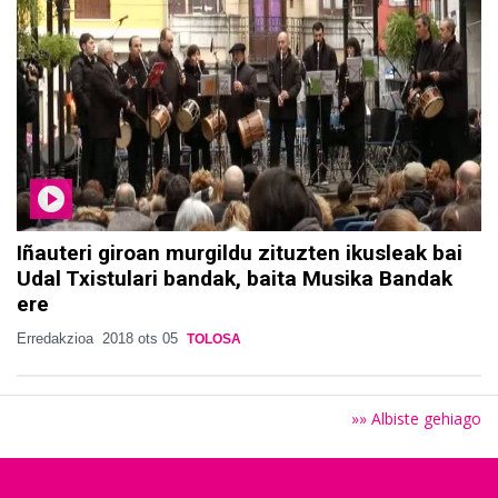
Iñauteri giroan murgildu zituzten ikusleak bai
Udal Txistulari bandak, baita Musika Bandak
ere
Erredakzioa
2018 ots 05
TOLOSA
»» Albiste gehiago