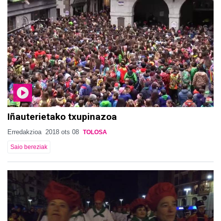
Iñauterietako txupinazoa
Erredakzioa
2018 ots 08
TOLOSA
Saio bereziak