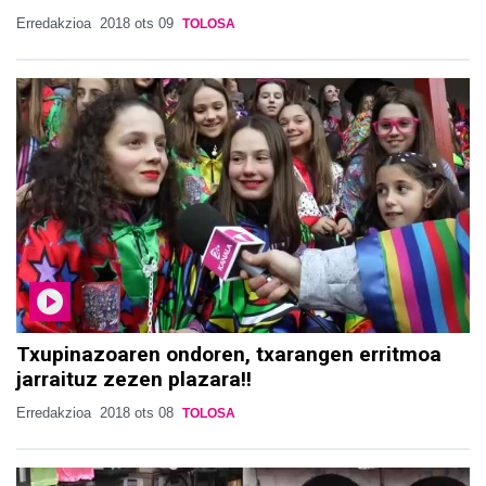
Erredakzioa
2018 ots 09
TOLOSA
Txupinazoaren ondoren, txarangen erritmoa
jarraituz zezen plazara!!
Erredakzioa
2018 ots 08
TOLOSA