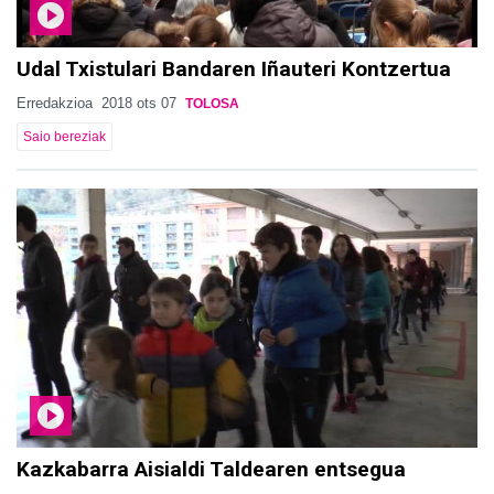
Udal Txistulari Bandaren Iñauteri Kontzertua
Erredakzioa
2018 ots 07
TOLOSA
Saio bereziak
Kazkabarra Aisialdi Taldearen entsegua