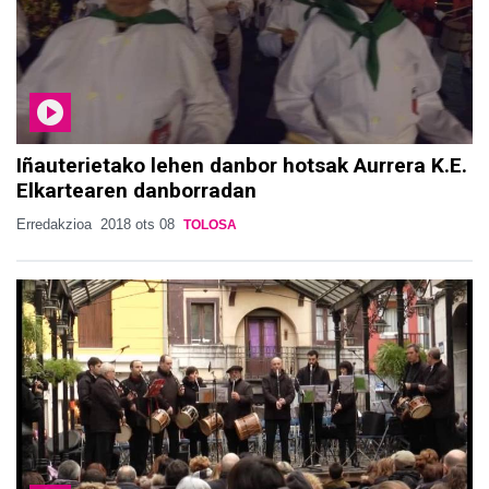
Iñauterietako lehen danbor hotsak Aurrera K.E.
Elkartearen danborradan
Erredakzioa
2018 ots 08
TOLOSA