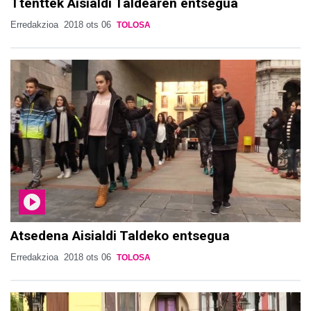
Ttenttek Aisialdi Taldearen entsegua
Erredakzioa
2018 ots 06
TOLOSA
Atsedena Aisialdi Taldeko entsegua
Erredakzioa
2018 ots 06
TOLOSA