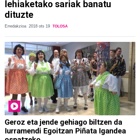
lehiaketako sariak banatu
dituzte
Erredakzioa
2018 ots 19
TOLOSA
Geroz eta jende gehiago biltzen da
Iurramendi Egoitzan Piñata Igandea
ospatzeko