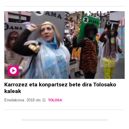
Karrozez eta konpartsez bete dira Tolosako
kaleak
Erredakzioa
2018 ots 11
TOLOSA