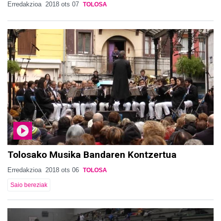
Erredakzioa
2018 ots 07
TOLOSA
Tolosako Musika Bandaren Kontzertua
Erredakzioa
2018 ots 06
TOLOSA
Saio bereziak