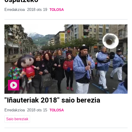
Erredakzioa
2018 ots 19
TOLOSA
"Iñauteriak 2018" saio berezia
Erredakzioa
2018 ots 15
TOLOSA
Saio bereziak