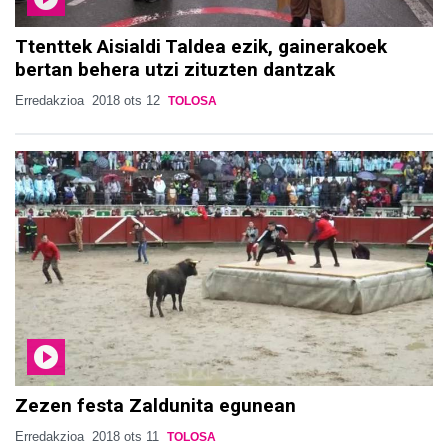
Ttenttek Aisialdi Taldea ezik, gainerakoek
bertan behera utzi zituzten dantzak
Erredakzioa
2018 ots 12
TOLOSA
Zezen festa Zaldunita egunean
Erredakzioa
2018 ots 11
TOLOSA