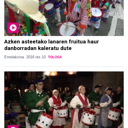
Azken asteetako lanaren fruitua haur
danborradan kaleratu dute
Erredakzioa
2018 ots 10
TOLOSA