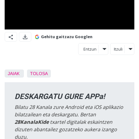
Gehitu gaitzazu Googlen
Entzun
Itzuli
JAIAK
TOLOSA
DESKARGATU GURE APPa!
Bilatu 28 Kanala zure Android eta iOS aplikazio
bilatzailean eta deskargatu. Bertan
28KanalaKide
txartel digitalak eskaintzen
dizuten abantailez gozatzeko aukera izango
duzu.