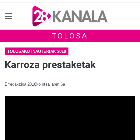
TOLOSA
TOLOSAKO IÑAUTERIAK 2018
Karroza prestaketak
Erredakzioa
2018ko otsailaren 6a