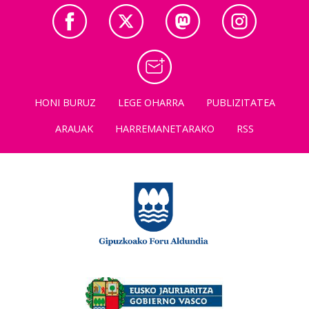
HONI BURUZ
LEGE OHARRA
PUBLIZITATEA
ARAUAK
HARREMANETARAKO
RSS