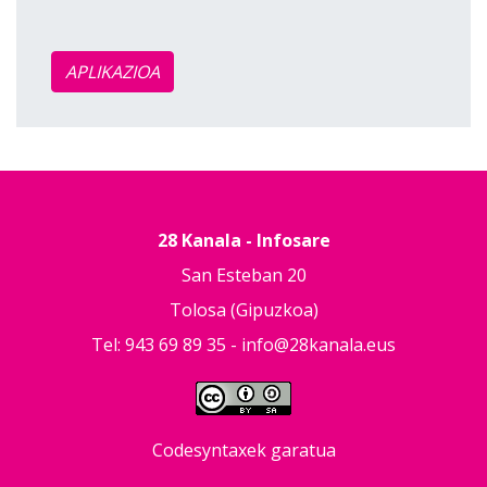
APLIKAZIOA
28 Kanala - Infosare
San Esteban 20
Tolosa (Gipuzkoa)
Tel: 943 69 89 35 -
info@28kanala.eus
Codesyntaxek garatua